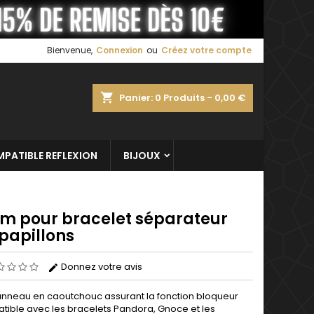
×
×
×
Bienvenue,
Connexion
ou
Créez votre compte
shopping_cart
Panier:
0
Produits - 0,00 €
n
s
PATIBLE REFLEXION
BIJOUX
m pour bracelet séparateur
 papillons
Donnez votre avis
nneau en caoutchouc assurant la fonction bloqueur
ible avec les bracelets Pandora, Gnoce et les