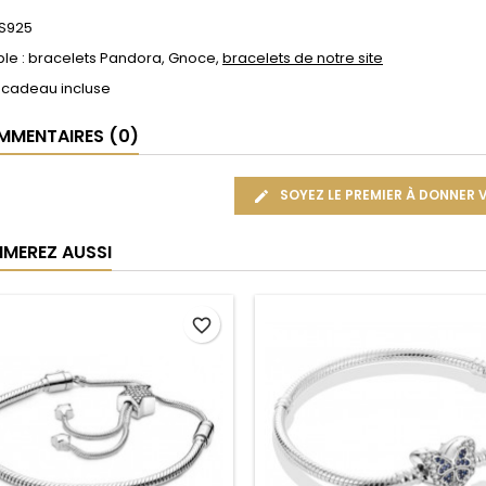
 S925
le : bracelets Pandora, Gnoce,
bracelets de notre site
 cadeau incluse
MENTAIRES (0)
SOYEZ LE PREMIER À DONNER 
IMEREZ AUSSI
favorite_border