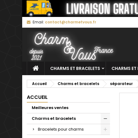
M
C
C
Email:
contact@charmetvous.fr
add_circle_outline
Vo
No
d'e
CHARMS ET BRACELETS
CHARMS ET 
Accueil
Charms et bracelets
séparateur
ACCUEIL
Meilleures ventes
Charms et bracelets
Bracelets pour charms