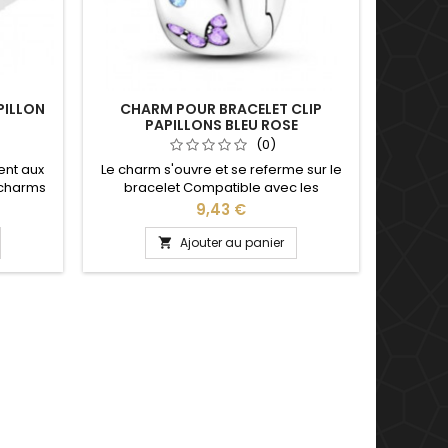
PILLON
CHARM POUR BRACELET CLIP
PAPILLONS BLEU ROSE
(0)
ent aux
Le charm s'ouvre et se referme sur le
 charms
bracelet Compatible avec les
, Saint
bracelets Pandora, Gnoce et les
Prix
9,43 €
saire de
bracelets charm de notre site idéal
ble : 17,
pour : Noël, Saint Valentin, anniversaire,
Ajouter au panier

ns nous
anniversaire de mariage
apport à
oignet