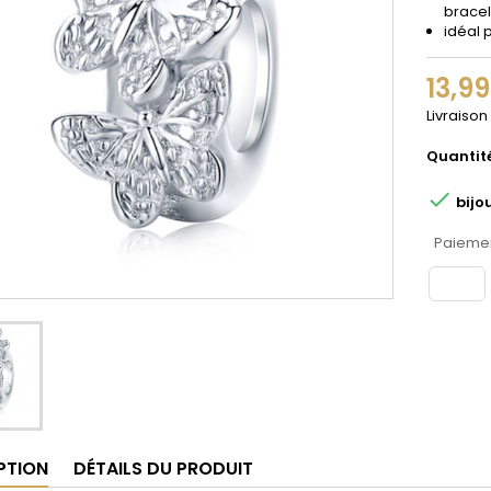
bracel
idéal 
13,9
Livraison
Quantit

bijo
Paiemen
PTION
DÉTAILS DU PRODUIT