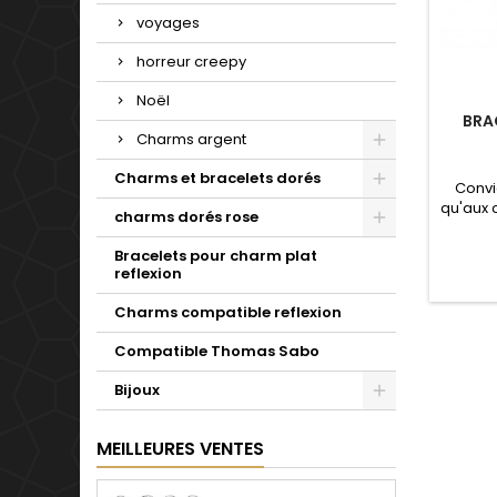
voyages
horreur creepy
Noël
BRA
Charms argent
Charms et bracelets dorés
Convi
qu'aux c
charms dorés rose
Noël
anniv
Bracelets pour charm plat
ajusta
reflexion
passer 
sur le
Charms compatible reflexion
Compatible Thomas Sabo
Bijoux
MEILLEURES VENTES