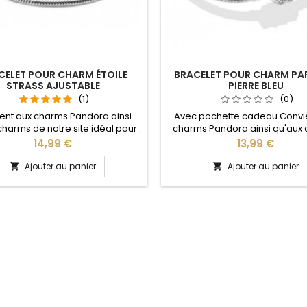
CELET POUR CHARM ÉTOILE
BRACELET POUR CHARM PA
STRASS AJUSTABLE
PIERRE BLEU
(1)
(0)
ent aux charms Pandora ainsi
Avec pochette cadeau Convi
harms de notre site idéal pour :
charms Pandora ainsi qu'aux
, Saint Valentin, anniversaire,
de notre site idéal pour : Noël
Prix
Prix
14,99 €
13,99 €
ersaire de mariage La partie
Valentin, anniversaire, anniver
ble se détache d'un coté pour
mariage Plusieurs tailles disponi
Ajouter au panier
Ajouter au panier


les charms par simple pression
18, 19, 20 cm Pour la dimensio
 bouton Ajustable pour tous les
conseillons 2cm en plus par r
poignets enfant adulte
la circonférence de votre p