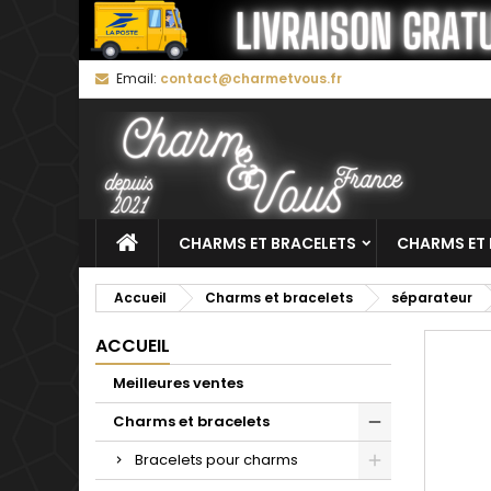
M
C
C
Email:
contact@charmetvous.fr
add_circle_outline
Vo
No
d'e
CHARMS ET BRACELETS
CHARMS ET 
Accueil
Charms et bracelets
séparateur
ACCUEIL
Meilleures ventes
Charms et bracelets
Bracelets pour charms