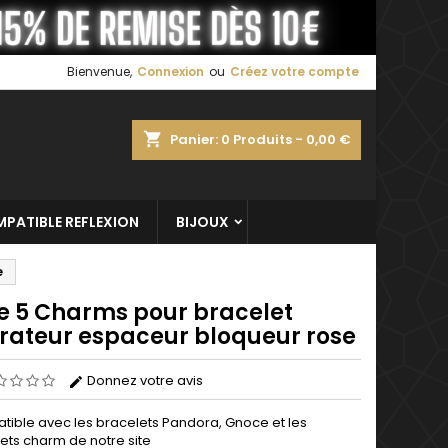
×
×
×
Bienvenue,
Connexion
ou
Créez votre compte
shopping_cart
Panier:
0
Produits - 0,00 €
n
s
PATIBLE REFLEXION
BIJOUX
e
de 5 Charms pour bracelet
rateur espaceur bloqueur rose
Donnez votre avis
ible avec les bracelets Pandora, Gnoce et les
ets charm de notre site