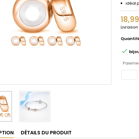
idéal 
18,9
Livraison
Quantit

bijo
Paiemen
PTION
DÉTAILS DU PRODUIT