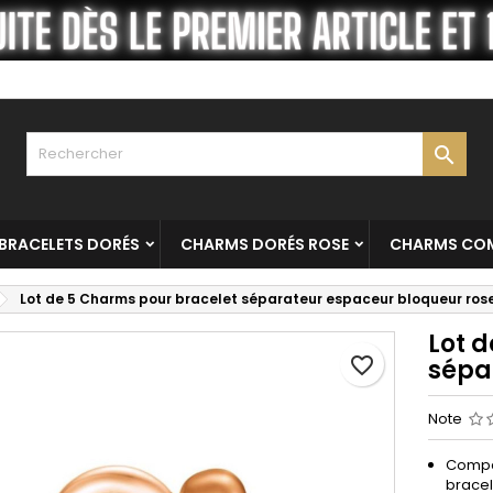
es listes
réer une liste d'envies
onnexion
Créer une nouvelle liste
us devez être connecté pour ajouter des produits à votre liste
m de la liste d'envies
nvies.

Annuler
Connexio
Annuler
Créer une liste d'envie
BRACELETS DORÉS
CHARMS DORÉS ROSE
CHARMS COM
Lot de 5 Charms pour bracelet séparateur espaceur bloqueur ros
Lot 
favorite_border
sépa
Note
Compat
bracel