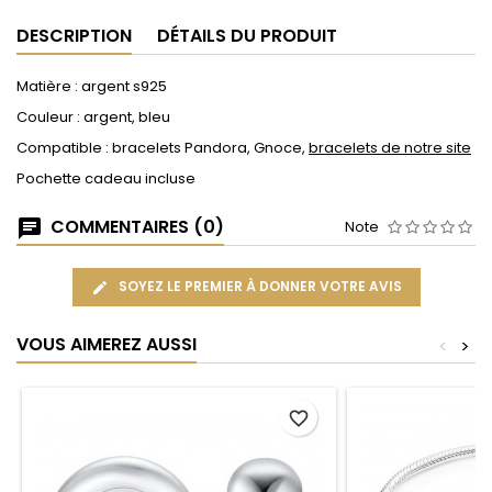
DESCRIPTION
DÉTAILS DU PRODUIT
Matière : argent s925
Couleur : argent, bleu
Compatible : bracelets Pandora, Gnoce,
bracelets de notre site
Pochette cadeau incluse
COMMENTAIRES (0)
Note
SOYEZ LE PREMIER À DONNER VOTRE AVIS
VOUS AIMEREZ AUSSI
<
>
favorite_border