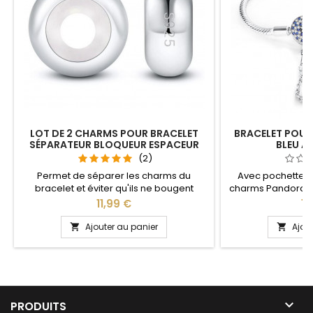
LOT DE 2 CHARMS POUR BRACELET
BRACELET POUR 
SÉPARATEUR BLOQUEUR ESPACEUR
BLEU A
(2)
Permet de séparer les charms du
Avec pochette 
bracelet et éviter qu'ils ne bougent
charms Pandora a
Compatible avec les bracelets Pandora,
notre site idéal pou
Prix
Pri
11,99 €
14
Gnoce et les bracelets charm de notre
anniversaire, an
site idéal pour : Noël, Saint Valentin,
Plusieurs tailles di
Ajouter au panier
Ajou


anniversaire, anniversaire de mariage
cm Pour la dimens
2cm en plus 
circonférence

PRODUITS