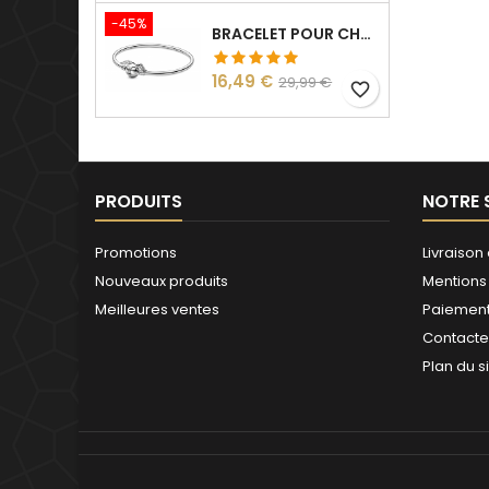
-45%
BRACELET POUR CHARM ARGENT HARRY VIF D'OR
Prix
Prix
16,49 €
29,99 €
favorite_border
de
base
PRODUITS
NOTRE 
Promotions
Livraison 
Nouveaux produits
Mentions
Meilleures ventes
Paiement
Contact
Plan du s