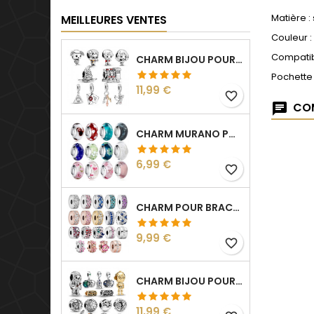
Matière :
MEILLEURES VENTES
Couleur :
Compatib
CHARM BIJOU POUR BRACELET COLLECTION HARRY
Pochette
Prix
11,99 €
favorite_border
COM
CHARM MURANO POUR BRACELET SÉPARATEUR FLEUR COEUR TRANSPARENT
Prix
6,99 €
favorite_border
CHARM POUR BRACELET COLLECTION CLIP STRASS SÉPARATEUR ESPACEUR
Prix
9,99 €
favorite_border
CHARM BIJOU POUR BRACELET COLLECTION STAR WARS
Prix
11,99 €