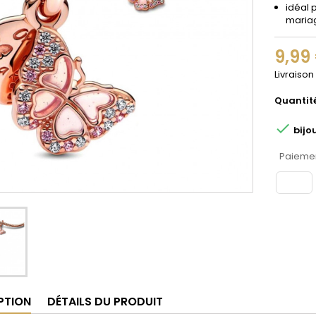
idéal 
maria
9,99
Livraison
Quantit

bijo
Paiemen
PTION
DÉTAILS DU PRODUIT