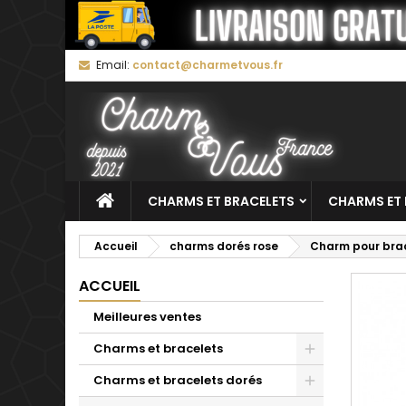
M
C
C
Email:
contact@charmetvous.fr
add_circle_outline
Vo
No
d'e
CHARMS ET BRACELETS
CHARMS ET 
Accueil
charms dorés rose
Charm pour brac
ACCUEIL
Meilleures ventes
Charms et bracelets
Charms et bracelets dorés