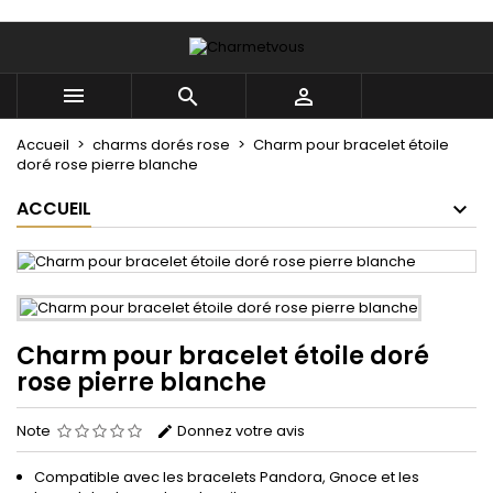
×
×
×
Mes listes
((title))
Connexion



Vous devez être connecté pour ajouter des produits
((label))
à votre liste d'envies.
add_circle_outline
Créer une nouvelle liste
Accueil
charms dorés rose
Charm pour bracelet étoile
doré rose pierre blanche
((cancelText))
((loginText))
ACCUEIL
((cancelText))
((createText))
Charm pour bracelet étoile doré
rose pierre blanche
Note
Donnez votre avis
Compatible avec les bracelets Pandora, Gnoce et les