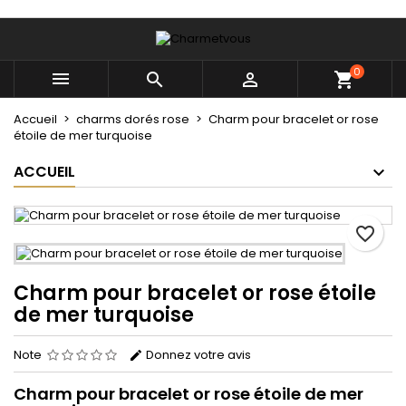
×
×
×
Mes listes
Créer une liste d'envies
Connexion
0



shopping_cart
Créer une nouvelle liste
add_circle_outline
Vous devez être connecté pour ajouter des produits
Nom de la liste d'envies
à votre liste d'envies.
Accueil
charms dorés rose
Charm pour bracelet or rose
étoile de mer turquoise
Annuler
Connexion
ACCUEIL
Annuler
Créer une liste d'envies
favorite_border
Charm pour bracelet or rose étoile
de mer turquoise
Note
Donnez votre avis
Charm pour bracelet or rose étoile de mer