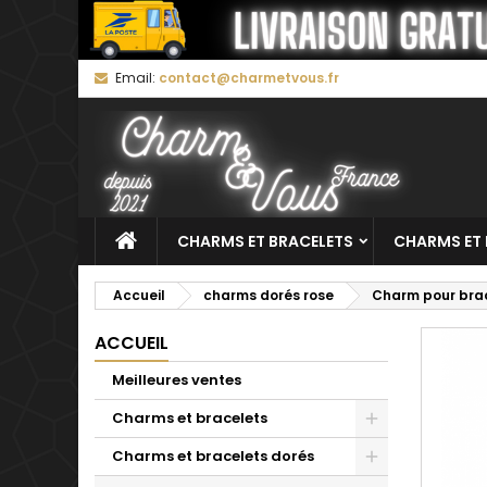
M
C
C
Email:
contact@charmetvous.fr
add_circle_outline
Vo
No
d'e
CHARMS ET BRACELETS
CHARMS ET 
Accueil
charms dorés rose
Charm pour brac
ACCUEIL
Meilleures ventes
Charms et bracelets
Charms et bracelets dorés