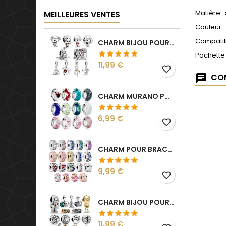
Matière :
MEILLEURES VENTES
Couleur :
Compatib
CHARM BIJOU POUR BRACELET COLLECTION HARRY
Pochette
Prix
11,99 €
favorite_border
COM
CHARM MURANO POUR BRACELET SÉPARATEUR FLEUR COEUR TRANSPARENT
Prix
6,99 €
favorite_border
CHARM POUR BRACELET COLLECTION CLIP STRASS SÉPARATEUR ESPACEUR
Prix
9,99 €
favorite_border
CHARM BIJOU POUR BRACELET COLLECTION STAR WARS
Prix
11,99 €