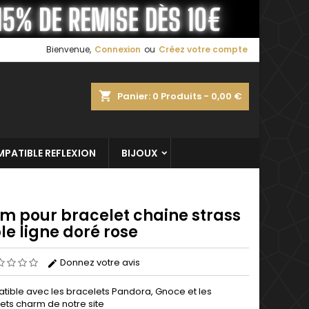
×
×
×
Bienvenue,
Connexion
ou
Créez votre compte
shopping_cart
Panier:
0
Produits - 0,00 €
n
s
PATIBLE REFLEXION
BIJOUX
m pour bracelet chaine strass
e ligne doré rose
Donnez votre avis
ible avec les bracelets Pandora, Gnoce et les
ets charm de notre site