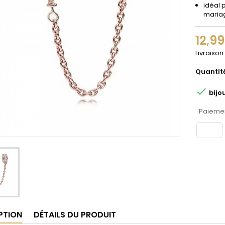
idéal 
maria
12,9
Livraison
Quantit

bijo
Paiemen
PTION
DÉTAILS DU PRODUIT