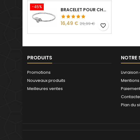
-45%
BRACELET POUR CHARM ARGENT HARRY VIF D'OR
Prix
Prix
16,49 €
29,99 €
favorite_border
de
base
PRODUITS
NOTRE 
Promotions
Livraison 
Nouveaux produits
Mentions
Meilleures ventes
Paiement
Contact
Plan du s