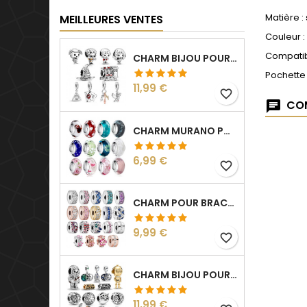
Matière :
MEILLEURES VENTES
Couleur :
Compatib
CHARM BIJOU POUR BRACELET COLLECTION HARRY
Pochette
Prix
11,99 €
favorite_border
COM
CHARM MURANO POUR BRACELET SÉPARATEUR FLEUR COEUR TRANSPARENT
Prix
6,99 €
favorite_border
CHARM POUR BRACELET COLLECTION CLIP STRASS SÉPARATEUR ESPACEUR
Prix
9,99 €
favorite_border
CHARM BIJOU POUR BRACELET COLLECTION STAR WARS
Prix
11,99 €