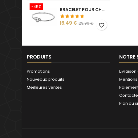
-45%
BRACELET POUR CHARM ARGENT HARRY VIF D'OR
Prix
Prix
16,49 €
29,99 €
favorite_border
de
base
PRODUITS
NOTRE 
Promotions
Livraison 
Nouveaux produits
Mentions
Meilleures ventes
Paiement
Contact
Plan du s