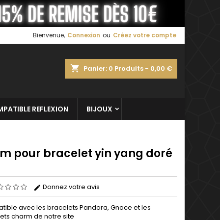
×
×
×
Bienvenue,
Connexion
ou
Créez votre compte
shopping_cart
Panier:
0
Produits - 0,00 €
n
s
PATIBLE REFLEXION
BIJOUX
m pour bracelet yin yang doré
Donnez votre avis
ible avec les bracelets Pandora, Gnoce et les
ets charm de notre site