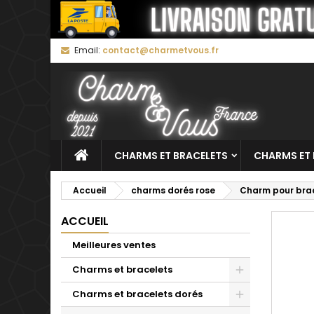
M
C
C
Email:
contact@charmetvous.fr
add_circle_outline
Vo
No
d'e
CHARMS ET BRACELETS
CHARMS ET 
Accueil
charms dorés rose
Charm pour brac
ACCUEIL
Meilleures ventes
Charms et bracelets
Charms et bracelets dorés