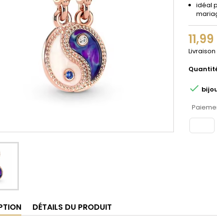
idéal 
maria
11,99
Livraison
Quantit

bijo
Paiemen
PTION
DÉTAILS DU PRODUIT