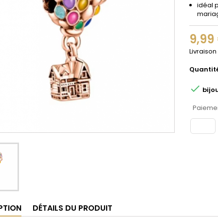
idéal 
maria
9,99
Livraison
Quantit

bijo
Paiemen
PTION
DÉTAILS DU PRODUIT