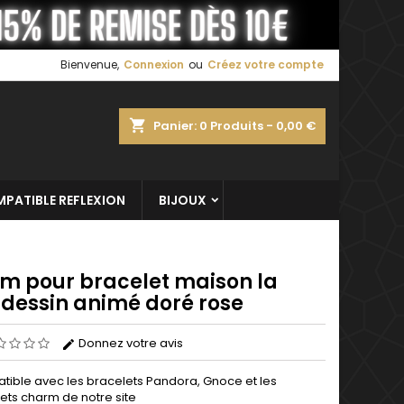
×
×
×
Bienvenue,
Connexion
ou
Créez votre compte
shopping_cart
Panier:
0
Produits - 0,00 €
n
s
PATIBLE REFLEXION
BIJOUX
m pour bracelet maison la
 dessin animé doré rose
Donnez votre avis
ible avec les bracelets Pandora, Gnoce et les
ets charm de notre site