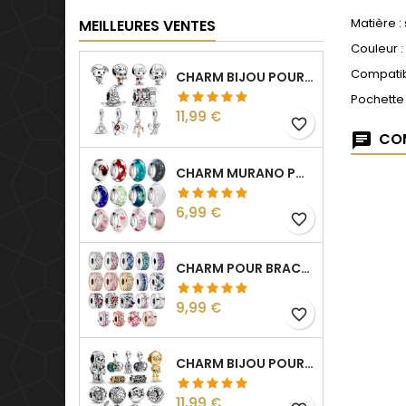
Matière :
MEILLEURES VENTES
Couleur :
Compatib
CHARM BIJOU POUR BRACELET COLLECTION HARRY
Pochette
Prix
11,99 €
favorite_border
COM
CHARM MURANO POUR BRACELET SÉPARATEUR FLEUR COEUR TRANSPARENT
Prix
6,99 €
favorite_border
CHARM POUR BRACELET COLLECTION CLIP STRASS SÉPARATEUR ESPACEUR
Prix
9,99 €
favorite_border
CHARM BIJOU POUR BRACELET COLLECTION STAR WARS
Prix
11,99 €