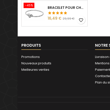
-45%
BRACELET POUR CHARM ARGENT HARRY VIF D'OR
Prix
Prix
16,49 €
29,99 €
favorite_border
de
base
PRODUITS
NOTRE 
Promotions
Livraison 
Nouveaux produits
Mentions
Meilleures ventes
Paiement
Contact
Plan du s