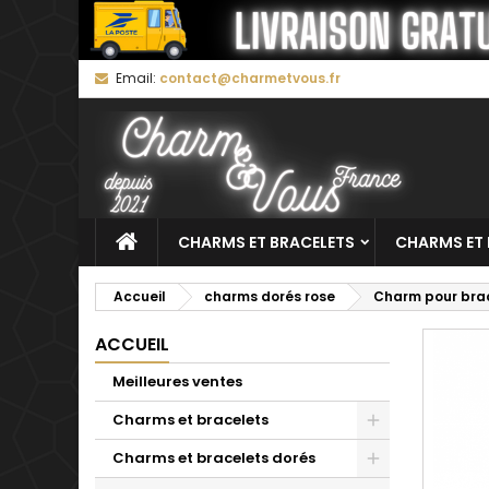
M
C
C
Email:
contact@charmetvous.fr
add_circle_outline
Vo
No
d'e
CHARMS ET BRACELETS
CHARMS ET 
Accueil
charms dorés rose
Charm pour brac
ACCUEIL
Meilleures ventes
Charms et bracelets
Charms et bracelets dorés