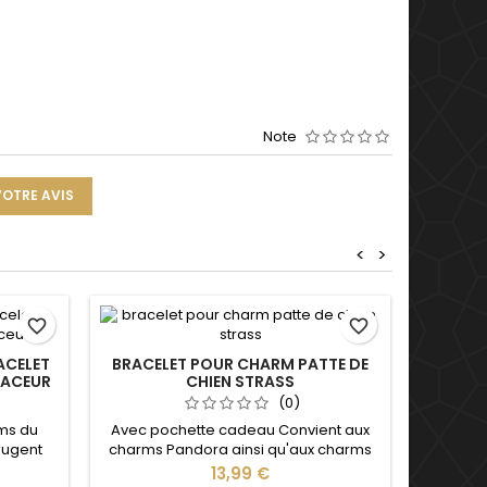
Note
VOTRE AVIS
<
>
favorite_border
favorite_border
ACELET
BRACELET POUR CHARM PATTE DE
PACEUR
CHIEN STRASS
(0)
ms du
Avec pochette cadeau Convient aux
bougent
charms Pandora ainsi qu'aux charms
lets
de notre site idéal pour : Noël, Saint
Prix
13,99 €