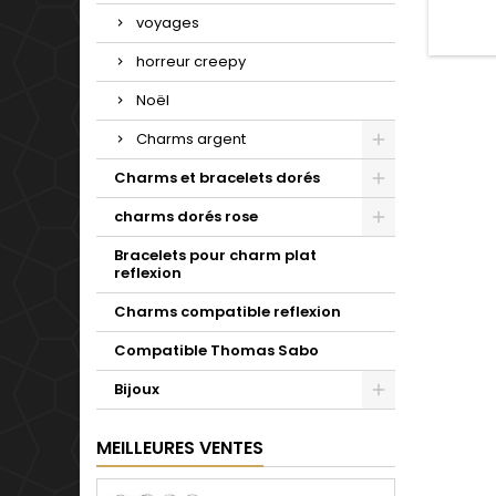
Valenti
mariage
voyages
d'un c
simple 
horreur creepy
pour t
Noël
Charms argent
Charms et bracelets dorés
charms dorés rose
Bracelets pour charm plat
reflexion
Charms compatible reflexion
Compatible Thomas Sabo
Bijoux
MEILLEURES VENTES