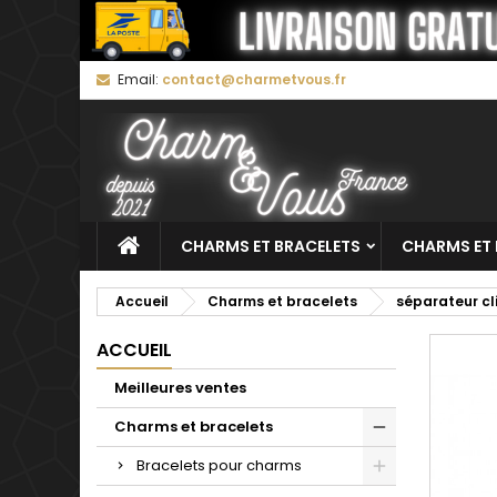
M
C
C
Email:
contact@charmetvous.fr
add_circle_outline
Vo
No
d'e
CHARMS ET BRACELETS
CHARMS ET 
Accueil
Charms et bracelets
séparateur cl
ACCUEIL
Meilleures ventes
Charms et bracelets
Bracelets pour charms