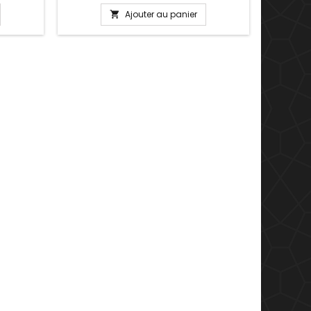
ts charm
Valentin, anniversaire, anniversaire de
, Saint
mariage Plusieurs tailles disponible : 17,
Ajouter au panier

saire de
18, 19, 20 cm Pour la dimensions nous
conseillons 2cm en plus par rapport à
la circonférence de votre poignet