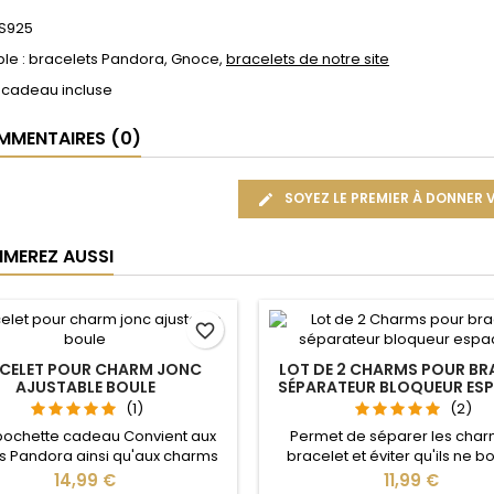
 S925
le : bracelets Pandora, Gnoce,
bracelets de notre site
 cadeau incluse
MENTAIRES (0)
SOYEZ LE PREMIER À DONNER 
IMEREZ AUSSI
favorite_border
CELET POUR CHARM JONC
LOT DE 2 CHARMS POUR BR
AJUSTABLE BOULE
SÉPARATEUR BLOQUEUR ES
(1)
(2)
pochette cadeau Convient aux
Permet de séparer les char
 Pandora ainsi qu'aux charms
bracelet et éviter qu'ils ne 
re site idéal pour : Noël, Saint
Compatible avec les brace
Prix
Prix
14,99 €
11,99 €