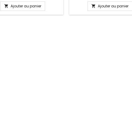
n, anniversaire, anniversaire de
Pandora, Gnoce et les bracele
 La partie ajustable se détache
de notre site idéal pour : Noël
Ajouter au panier
Ajouter au panier


oté pour passer les charms par
Valentin, anniversaire, anniver
pression sur le bouton Ajustable
mariage
ous les poignets enfant adulte