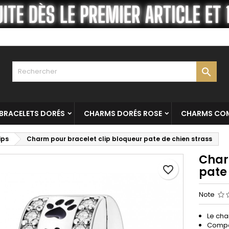
es listes
réer une liste d'envies
onnexion
Créer une nouvelle liste
us devez être connecté pour ajouter des produits à votre liste
m de la liste d'envies
nvies.

Annuler
Connexio
Annuler
Créer une liste d'envie
BRACELETS DORÉS
CHARMS DORÉS ROSE
CHARMS COM
ips
Charm pour bracelet clip bloqueur pate de chien strass
Char
favorite_border
pate 
Note
Le cha
Compat