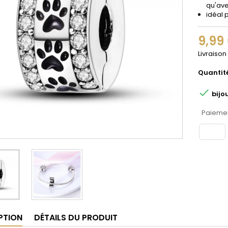
qu'ave
idéal 
9,99
Livraison
Quantit

bijo
Paiemen
PTION
DÉTAILS DU PRODUIT