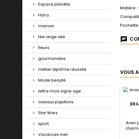
Espace planète
Matière :
Harry
Compatib
Pochette
maman
fée ange aile
COM
fleurs
gourmandise
métier diplôme réussite
VOUS A
Mode beauté
lettre mois signe age
oiseaux papillons
BRA
Star Wars
Avec 
sport
charms
de not
Vacances mer