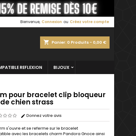
×
×
×
Bienvenue,
Connexion
ou
Créez votre compte
shopping_cart
Panier:
0
Produits - 0,00 €
n
s
PATIBLE REFLEXION
BIJOUX
m pour bracelet clip bloqueur
de chien strass
Donnez votre avis
rm s'ouvre et se referme sur le bracelet
ible avec les bracelets charm Pandora Gnoce ainsi