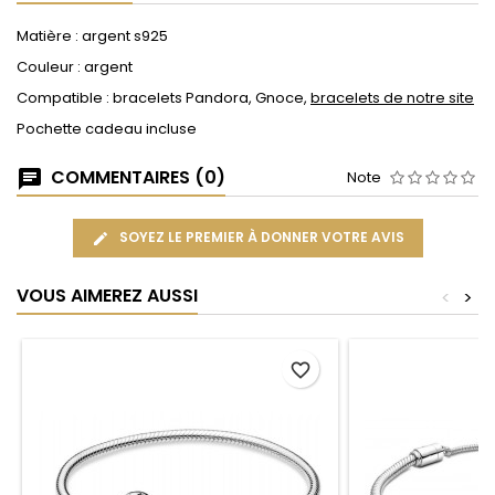
Matière : argent s925
Couleur : argent
Compatible : bracelets Pandora, Gnoce,
bracelets de notre site
Pochette cadeau incluse
COMMENTAIRES (0)
Note
SOYEZ LE PREMIER À DONNER VOTRE AVIS
VOUS AIMEREZ AUSSI
<
>
favorite_border