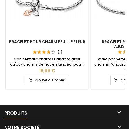
BRACELET POUR CHARM FEUILLE FLEUR
BRACELET P
AJUSTA
(1)
Convient aux charms Pandora ainsi
Avec pochette 
qu'aux charms de notre site idéal pour :
charms Pandora a
Noël, Saint Valentin, anniversaire,
notre site idéal pou
Prix
Pri
16,99 €
14
anniversaire de mariage Pour la
anniversaire, anni
dimensions nous conseillons 2cm en
partie ajustable
Ajouter au panier
Ajou


plus par rapport à la circonférence de
pour passer le
votre poignet
pression sur le 
tous les poig

PRODUITS

NOTRE SOCIÉTÉ