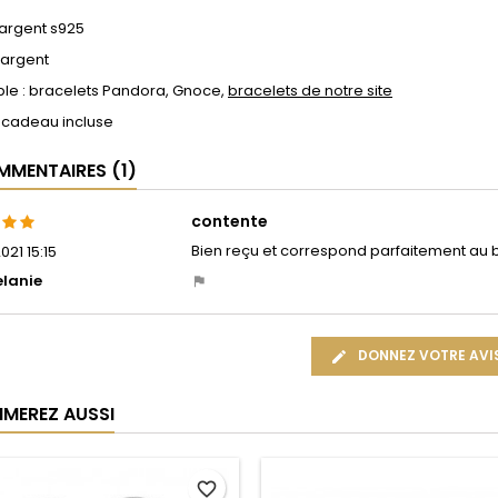
 argent s925
 argent
le : bracelets Pandora, Gnoce,
bracelets de notre site
 cadeau incluse
MENTAIRES (1)
contente
Bien reçu et correspond parfaitement au 
021 15:15
lanie
DONNEZ VOTRE AVI
IMEREZ AUSSI
favorite_border