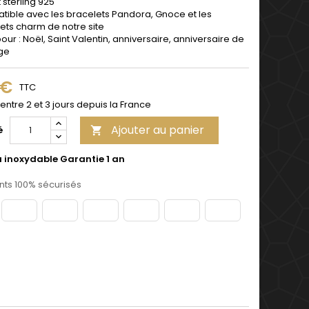
 sterling 925
ible avec les bracelets Pandora, Gnoce et les
ets charm de notre site
pour : Noël, Saint Valentin, anniversaire, anniversaire de
ge
 €
TTC
 entre 2 et 3 jours depuis la France
Ajouter au panier
é

u inoxydable Garantie 1 an
ts 100% sécurisés