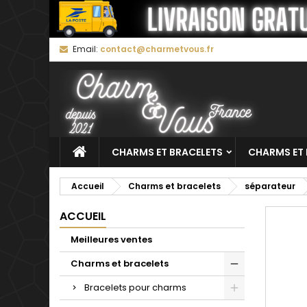
M
C
C
Email:
contact@charmetvous.fr
add_circle_outline
Vo
No
d'e
CHARMS ET BRACELETS
CHARMS ET 
Accueil
Charms et bracelets
séparateur
ACCUEIL
Meilleures ventes
Charms et bracelets
Bracelets pour charms