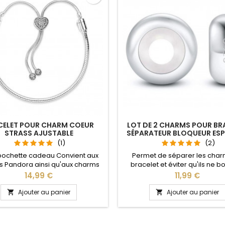
CELET POUR CHARM COEUR
LOT DE 2 CHARMS POUR BR
STRASS AJUSTABLE
SÉPARATEUR BLOQUEUR ES
(1)
(2)
pochette cadeau Convient aux
Permet de séparer les char
 Pandora ainsi qu'aux charms
bracelet et éviter qu'ils ne 
re site idéal pour : Noël, Saint
Compatible avec les brace
Prix
Prix
14,99 €
11,99 €
n, anniversaire, anniversaire de
Pandora, Gnoce et les bracele
 La partie ajustable se détache
de notre site idéal pour : Noël
Ajouter au panier
Ajouter au panier


oté pour passer les charms par
Valentin, anniversaire, anniver
pression sur le bouton Ajustable
mariage
ous les poignets enfant adulte