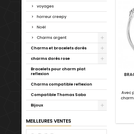
voyages
horreur creepy
Noël
Charms argent
Charms et bracelets dorés
charms dorés rose
Bracelets pour charm plat
reflexion
BRA
Charms compatible reflexion
Avec 
Compatible Thomas Sabo
charms
de not
Bijoux
Valenti
mariage
d'un c
MEILLEURES VENTES
simple 
pour t