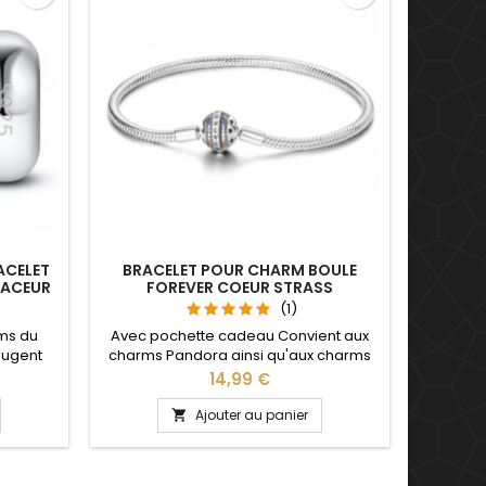
ACELET
BRACELET POUR CHARM BOULE
PACEUR
FOREVER COEUR STRASS
(1)
ms du
Avec pochette cadeau Convient aux
bougent
charms Pandora ainsi qu'aux charms
lets
de notre site idéal pour : Noël, Saint
Prix
14,99 €
ts charm
Valentin, anniversaire, cadeau, fête
, Saint
Plusieurs tailles disponible : 17, 18, 19, 20
Ajouter au panier

saire de
cm Pour la dimensions nous
conseillons 2cm en plus par rapport à
la circonférence de votre poignet