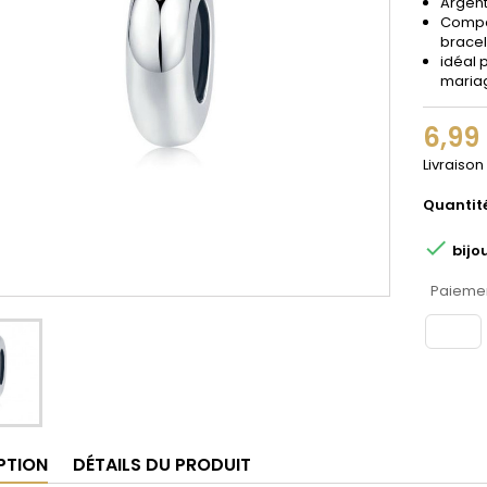
Argent
Compat
bracel
idéal 
maria
6,99
Livraison
Quantit

bijo
Paiemen
PTION
DÉTAILS DU PRODUIT