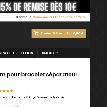
×
×
×
Bienvenue,
Connexion
ou
Créez votre compte
shopping_cart
Panier:
0
Produits - 0,00 €
n
s
PATIBLE REFLEXION
BIJOUX
m pour bracelet séparateur
s avis utilisateurs (1)
Donnez votre avis