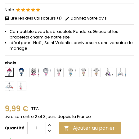
Note
Lire les avis utilisateurs (1)
Donnez votre avis
Compatible avec les bracelets Pandora, Gnoce et les
bracelets charm de notre site
idéal pour : Noël, Saint Valentin, anniversaire, anniversaire de
mariage
choix
2
3
4
5
6
7
8
9
10
1
11
12
9,99 €
TTC
Livraison entre 2 et 3 jours depuis la France
Ajouter au panier
Quantité
