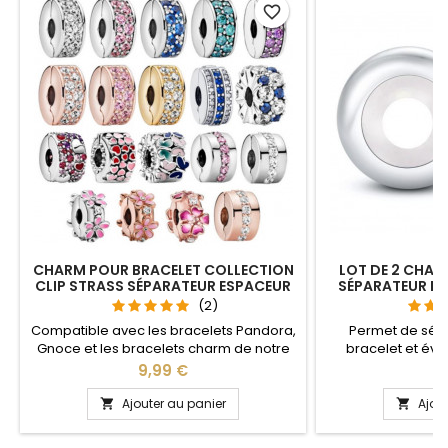
favorite_border
CHARM POUR BRACELET COLLECTION
LOT DE 2 CHAR
CLIP STRASS SÉPARATEUR ESPACEUR
SÉPARATEUR B
(2)
Compatible avec les bracelets Pandora,
Permet de sép
Gnoce et les bracelets charm de notre
bracelet et évit
site Fonction bloqueur idéal pour : Noël,
Compatible avec l
Prix
Pr
9,99 €
1
Saint Valentin, anniversaire, anniversaire
Gnoce et les bra
de mariage Les charms clips s'ouvrent
site idéal pour :
Ajouter au panier
Ajou


afin de pouvoir les positionner sans
anniversaire, an
enlever les autres charms