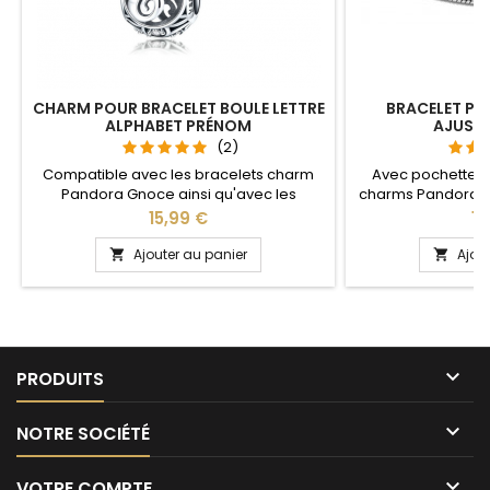
CHARM POUR BRACELET BOULE LETTRE
BRACELET P
ALPHABET PRÉNOM
AJUSTA
(2)
Compatible avec les bracelets charm
Avec pochette 
Pandora Gnoce ainsi qu'avec les
charms Pandora a
bracelets charm de notre site idéal pour
notre site idéal pou
Prix
Pri
15,99 €
14
: Noël, Saint Valentin, anniversaire,
anniversaire, anni
anniversaire de mariage, cadeau, fête A
partie ajustable
Ajouter au panier
Ajou


B C D E F G H I J K L M N O P Q R S T U V W X
pour passer le
Y Z
pression sur le 
tous les poig

PRODUITS

NOTRE SOCIÉTÉ

VOTRE COMPTE