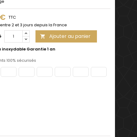
ge
 €
TTC
 entre 2 et 3 jours depuis la France
Ajouter au panier
é

u inoxydable Garantie 1 an
ts 100% sécurisés