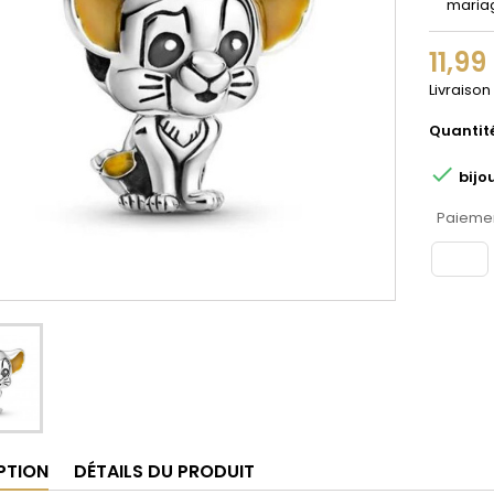
maria
11,99
Livraison
Quantit

bijo
Paiemen
PTION
DÉTAILS DU PRODUIT