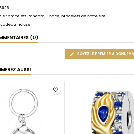
 S925
le : bracelets Pandora, Gnoce,
bracelets de notre site
 cadeau incluse
MENTAIRES (0)
SOYEZ LE PREMIER À DONNER 
IMEREZ AUSSI
favorite_border