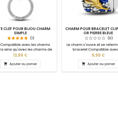
E CLEF POUR BIJOU CHARM
CHARM POUR BRACELET CLI
SIMPLE
OR PIERRE BLEUE
(1)
(0)
 Compatible avec les charms
Le charm s'ouvre et se referme
a ainsi qu'avec les charms de
bracelet Compatible avec
e site idéal pour : Noël, Saint
bracelets Pandora, Gnoce e
Prix
Prix
13,99 €
9,99 €
n, anniversaire, anniversaire de
bracelets charm de notre sit
e L'ouverture pour les charms
pour : Noël, Saint Valentin, anni
Ajouter au panier
Ajouter au panier


 fait au niveau de la boule
anniversaire de mariag