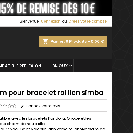
×
×
×
Bienvenue,
Connexion
ou
Créez votre compte
shopping_cart
Panier:
0
Produits - 0,00 €
n
s
PATIBLE REFLEXION
BIJOUX
m pour bracelet roi lion simba
Donnez votre avis
ible avec les bracelets Pandora, Gnoce et les
ets charm de notre site
pour : Noël, Saint Valentin, anniversaire, anniversaire de