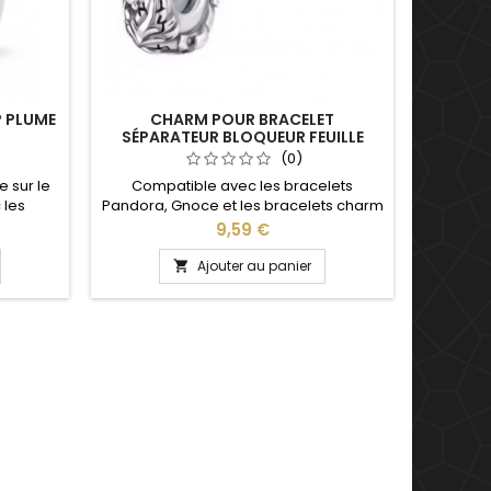
P PLUME
CHARM POUR BRACELET
SÉPARATEUR BLOQUEUR FEUILLE
(0)
 sur le
Compatible avec les bracelets
 les
Pandora, Gnoce et les bracelets charm
t les
de notre site idéal pour : Noël, Saint
Prix
9,59 €
e idéal
Valentin, anniversaire, anniversaire de
versaire,
mariage
Ajouter au panier

e