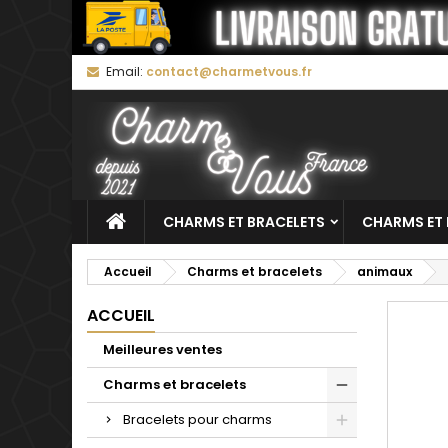
M
C
C
Email:
contact@charmetvous.fr
add_circle_outline
Vo
No
d'e
CHARMS ET BRACELETS
CHARMS ET 
Accueil
Charms et bracelets
animaux
ACCUEIL
Meilleures ventes
Charms et bracelets
Bracelets pour charms