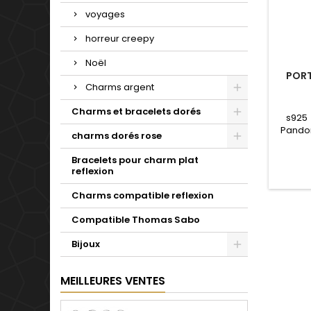
voyages
horreur creepy
Noël
PORT
Charms argent
Charms et bracelets dorés
s925
Pandor
charms dorés rose
notr
Valenti
Bracelets pour charm plat
mariag
reflexion
se
Charms compatible reflexion
Compatible Thomas Sabo
Bijoux
MEILLEURES VENTES