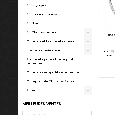
voyages
horreur creepy
Noël
Charms argent
BRA
Charms et bracelets dorés
charms dorés rose
Avec 
charms
Bracelets pour charm plat
de not
reflexion
Valenti
mariage
Charms compatible reflexion
d'un c
simple 
Compatible Thomas Sabo
pour t
Bijoux
MEILLEURES VENTES