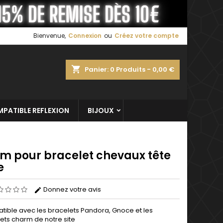
×
×
×
Bienvenue,
Connexion
ou
Créez votre compte
shopping_cart
Panier:
0
Produits - 0,00 €
n
s
PATIBLE REFLEXION
BIJOUX
m pour bracelet chevaux tête
e
Donnez votre avis
ible avec les bracelets Pandora, Gnoce et les
ets charm de notre site