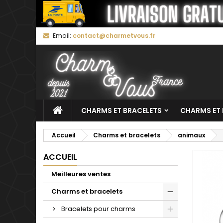
M
C
C
Email:
contact@charmetvous.fr
add_circle_outline
Vo
No
d'e
CHARMS ET BRACELETS
CHARMS ET 
Accueil
Charms et bracelets
animaux
ACCUEIL
Meilleures ventes
Charms et bracelets
Bracelets pour charms