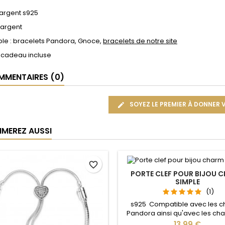
 argent s925
 argent
le : bracelets Pandora, Gnoce,
bracelets de notre site
 cadeau incluse
MENTAIRES (0)
SOYEZ LE PREMIER À DONNER 
IMEREZ AUSSI
favorite_border
PORTE CLEF POUR BIJOU 
SIMPLE
(1)
s925 Compatible avec les 
Pandora ainsi qu'avec les ch
notre site idéal pour : Noël, 
Prix
13,99 €