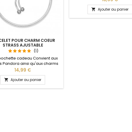
Valentin, anniversaire, anniver
mariage L'ouverture pour les
Ajouter au panier

se fait au niveau de la bo
CELET POUR CHARM COEUR
STRASS AJUSTABLE
(1)
pochette cadeau Convient aux
 Pandora ainsi qu'aux charms
re site idéal pour : Noël, Saint
Prix
14,99 €
n, anniversaire, anniversaire de
 La partie ajustable se détache
Ajouter au panier

oté pour passer les charms par
pression sur le bouton Ajustable
ous les poignets enfant adulte