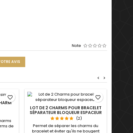
Note
VOTRE AVIS
<
>
favorite_border
favorite_border
CHARM
LOT DE 2 CHARMS POUR BRACELET
CHARM
SÉPARATEUR BLOQUEUR ESPACEUR
J'AIM
(2)
charms
Permet de séparer les charms du
Comp
arms de
bracelet et éviter qu'ils ne bougent
Pandora,
Saint