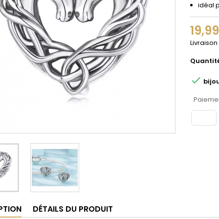
idéal 
19,9
Livraison
Quantit

bijo
Paiemen
PTION
DÉTAILS DU PRODUIT