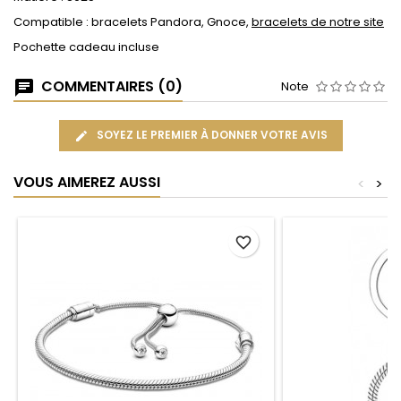
Compatible : bracelets Pandora, Gnoce,
bracelets de notre site
Pochette cadeau incluse
COMMENTAIRES (0)
Note
SOYEZ LE PREMIER À DONNER VOTRE AVIS
VOUS AIMEREZ AUSSI
<
>
favorite_border