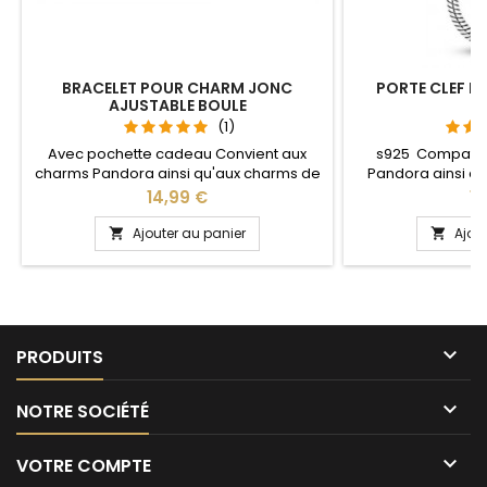
BRACELET POUR CHARM JONC
PORTE CLEF P
AJUSTABLE BOULE
S
(1)
Avec pochette cadeau Convient aux
s925 Compatib
charms Pandora ainsi qu'aux charms de
Pandora ainsi q
notre site idéal pour : Noël, Saint Valentin,
notre site idéal pou
Prix
Pr
14,99 €
13
anniversaire, anniversaire de mariage La
anniversaire, an
partie ajustable se détache d'un coté
L'ouverture pour 
Ajouter au panier
Ajou


pour passer les charms par simple
niveau 
pression sur le bouton Ajustable pour
tous les poignets enfant adulte

PRODUITS

NOTRE SOCIÉTÉ

VOTRE COMPTE