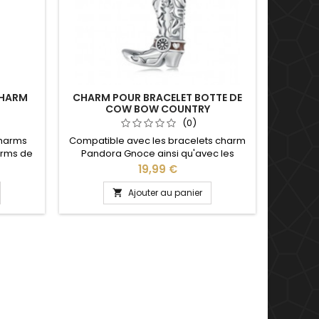
CHARM
CHARM POUR BRACELET BOTTE DE
CHAR
COW BOW COUNTRY
PLUM
(0)
charms
Compatible avec les bracelets charm
Compati
arms de
Pandora Gnoce ainsi qu'avec les
Pando
Saint
bracelets charm de notre site idéal
bracele
Prix
19,99 €
saire de
pour : Noël, Saint Valentin, anniversaire,
pour : No
 charms
cadeau, danseur, danseuse
cad
Ajouter au panier

ule