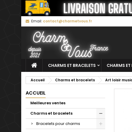
M
C
C
Email:
contact@charmetvous.fr
add_circle_outline
Vo
No
d'e
CHARMS ET BRACELETS
CHARMS ET 
Accueil
Charms et bracelets
Art loisir mus
ACCUEIL
Meilleures ventes
Charms et bracelets
Bracelets pour charms