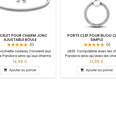
CELET POUR CHARM JONC
PORTE CLEF POUR BIJOU 
AJUSTABLE BOULE
SIMPLE
(1)
(1)
pochette cadeau Convient aux
s925 Compatible avec les 
 Pandora ainsi qu'aux charms
Pandora ainsi qu'avec les ch
re site idéal pour : Noël, Saint
notre site idéal pour : Noël, 
Prix
Prix
14,99 €
13,99 €
n, anniversaire, anniversaire de
Valentin, anniversaire, anniver
 La partie ajustable se détache
mariage L'ouverture pour les
Ajouter au panier
Ajouter au panier


oté pour passer les charms par
se fait au niveau de la bo
pression sur le bouton Ajustable
ous les poignets enfant adulte