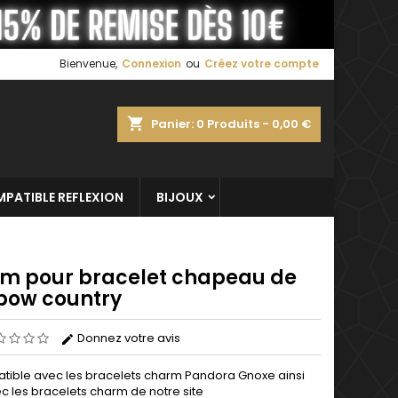
×
×
×
Bienvenue,
Connexion
ou
Créez votre compte
shopping_cart
Panier:
0
Produits - 0,00 €
n
s
PATIBLE REFLEXION
BIJOUX
m pour bracelet chapeau de
bow country
Donnez votre avis
ible avec les bracelets
charm
Pandora Gnoxe
ainsi
c les bracelets charm de notre site