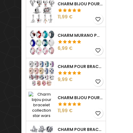
CHARM BIJOU POUR BRACELET COLLECTION HARRY
Prix
11,99 €
favorite_border
CHARM MURANO POUR BRACELET SÉPARATEUR FLEUR COEUR TRANSPARENT
Prix
6,99 €
favorite_border
CHARM POUR BRACELET COLLECTION CLIP STRASS SÉPARATEUR ESPACEUR
Prix
9,99 €
favorite_border
CHARM BIJOU POUR BRACELET COLLECTION STAR WARS
Prix
11,99 €
favorite_border
CHARM POUR BRACELET INITIALE LETTRE PRÉNOM ALPHABET FLEUR