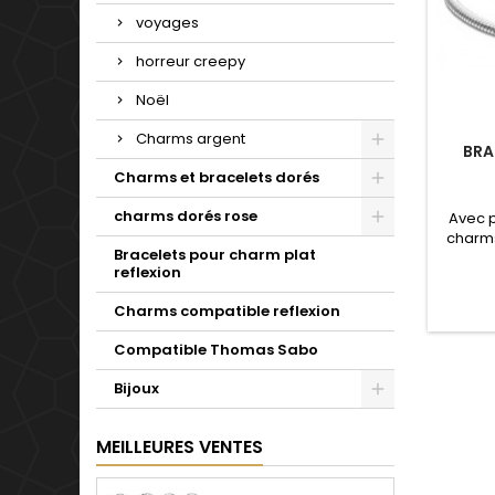
voyages
horreur creepy
Noël
Charms argent
BRA
Charms et bracelets dorés
charms dorés rose
Avec 
charms
Bracelets pour charm plat
de not
reflexion
Valenti
mariage
Charms compatible reflexion
d'un c
simple 
Compatible Thomas Sabo
pour t
Bijoux
MEILLEURES VENTES