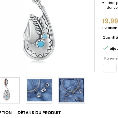
idéal 
danse
19,9
Livraison
Quantit

bijo
Paiemen
PTION
DÉTAILS DU PRODUIT