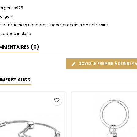
 argent s925
 argent
le : bracelets Pandora, Gnoce,
bracelets de notre site
 cadeau incluse
MENTAIRES (0)
SOYEZ LE PREMIER À DONNER 
IMEREZ AUSSI
favorite_border