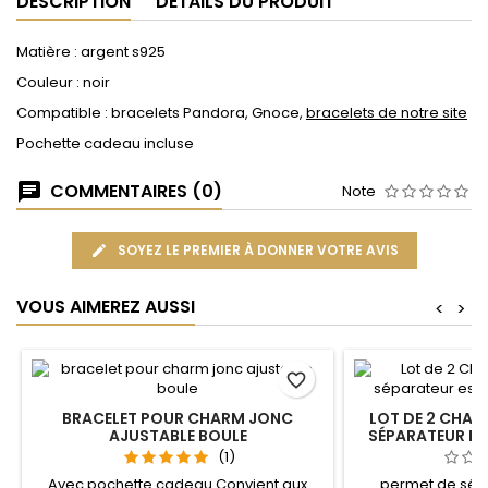
DESCRIPTION
DÉTAILS DU PRODUIT
Matière : argent s925
Couleur : noir
Compatible : bracelets Pandora, Gnoce,
bracelets de notre site
Pochette cadeau incluse
COMMENTAIRES (0)
Note
SOYEZ LE PREMIER À DONNER VOTRE AVIS
VOUS AIMEREZ AUSSI
<
>
favorite_border
BRACELET POUR CHARM JONC
LOT DE 2 CHAR
AJUSTABLE BOULE
SÉPARATEUR E
(1)
Avec pochette cadeau Convient aux
permet de sép