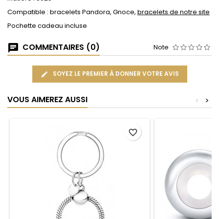
Compatible : bracelets Pandora, Gnoce,
bracelets de notre site
Pochette cadeau incluse
COMMENTAIRES (0)
Note
SOYEZ LE PREMIER À DONNER VOTRE AVIS
VOUS AIMEREZ AUSSI
<
>
favorite_border