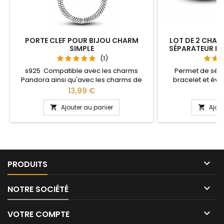
PORTE CLEF POUR BIJOU CHARM
LOT DE 2 CHAR
SIMPLE
SÉPARATEUR B
(1)
s925 Compatible avec les charms
Permet de sép
Pandora ainsi qu'avec les charms de
bracelet et évit
notre site idéal pour : Noël, Saint Valentin,
Compatible avec l
Prix
Pr
13,99 €
1
anniversaire, anniversaire de mariage
Gnoce et les bra
L'ouverture pour les charms se fait au
site idéal pour :
Ajouter au panier
Ajou


niveau de la boule
anniversaire, an

PRODUITS

NOTRE SOCIÉTÉ

VOTRE COMPTE