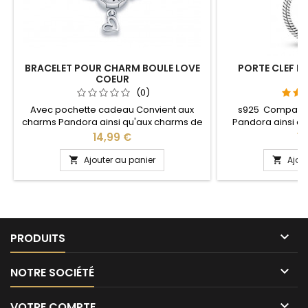
BRACELET POUR CHARM BOULE LOVE
PORTE CLEF P
COEUR
S
(0)
Avec pochette cadeau Convient aux
s925 Compatib
charms Pandora ainsi qu'aux charms de
Pandora ainsi q
notre site idéal pour : Noël, Saint Valentin,
notre site idéal pou
Prix
Pr
14,99 €
13
anniversaire, anniversaire de mariage
anniversaire, an
Plusieurs tailles disponible : 17, 18, 19, 20, 21
L'ouverture pour 
Ajouter au panier
Ajou


cm Pour la dimensions nous conseillons
niveau 
2cm en plus par rapport à la
circonférence de votre poignet

PRODUITS

NOTRE SOCIÉTÉ

VOTRE COMPTE