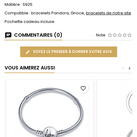
Matière : S925
Compatible : bracelets Pandora, Gnoce,
bracelets de notre site
Pochette cadeau incluse
COMMENTAIRES (0)
Note
SOYEZ LE PREMIER À DONNER VOTRE AVIS
VOUS AIMEREZ AUSSI
<
>
favorite_border