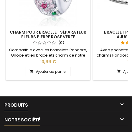
CHARM POUR BRACELET SÉPARATEUR
BRACELET P
FLEURS PIERRE ROSE VERTE
AJUSTA
(0)
Compatible avec les bracelets Pandora,
Avec pochette 
Gnoce et les bracelets charm de notre
charms Pandora a
site idéal pour : Noël, Saint Valentin,
notre site idéal pou
Prix
Pri
13,99 €
14
anniversaire, anniversaire de mariage
anniversaire, anni
partie ajustable
Ajouter au panier
Ajou


pour passer le
pression sur le 
tous les poig

PRODUITS

NOTRE SOCIÉTÉ