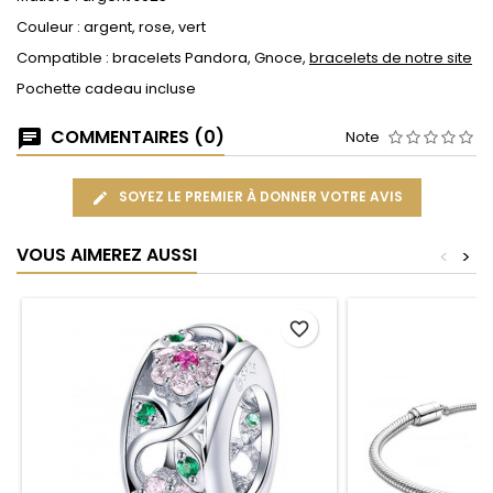
Couleur : argent, rose, vert
Compatible : bracelets Pandora, Gnoce,
bracelets de notre site
Pochette cadeau incluse
COMMENTAIRES (0)
Note
SOYEZ LE PREMIER À DONNER VOTRE AVIS
VOUS AIMEREZ AUSSI
<
>
favorite_border