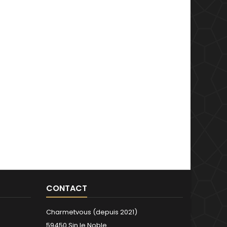
CONTACT
Charmetvous (depuis 2021)
59450 Sin le Noble