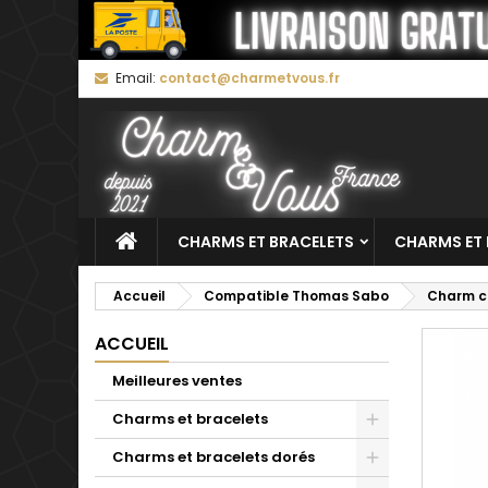
M
C
C
Email:
contact@charmetvous.fr
add_circle_outline
Vo
No
d'e
CHARMS ET BRACELETS
CHARMS ET 
Accueil
Compatible Thomas Sabo
Charm co
ACCUEIL
Meilleures ventes
Charms et bracelets
Charms et bracelets dorés