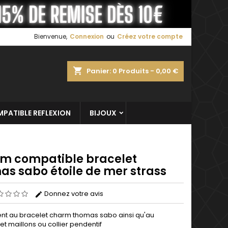
×
×
×
Bienvenue,
Connexion
ou
Créez votre compte
shopping_cart
Panier:
0
Produits - 0,00 €
n
s
PATIBLE REFLEXION
BIJOUX
m compatible bracelet
as sabo étoile de mer strass
Donnez votre avis
nt au bracelet charm thomas sabo ainsi qu'au
et maillons ou collier pendentif