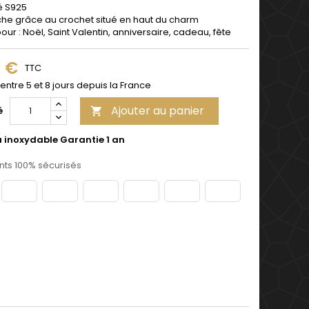
é S925
che grâce au crochet situé en haut du charm
pour : Noël, Saint Valentin, anniversaire, cadeau, fête
9 €
TTC
 entre 5 et 8 jours depuis la France
Ajouter au panier
é

u inoxydable Garantie 1 an
ts 100% sécurisés