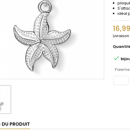
plaqu
S'atta
idéal 
16,9
Livraison
Quantit

bijo
Paiemen
S DU PRODUIT