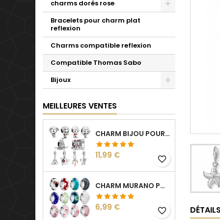
charms dorés rose
Bracelets pour charm plat
reflexion
Charms compatible reflexion
Compatible Thomas Sabo
Bijoux
MEILLEURES VENTES
CHARM BIJOU POUR BRACELET COLLECTION HARRY
Prix
11,99 €
favorite_border
CHARM MURANO POUR BRACELET SÉPARATEUR FLEUR COEUR TRANSPARENT
Prix
6,99 €
DÉTAIL
favorite_border