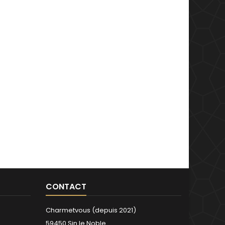
CONTACT
Charmetvous (depuis 2021)
59450 Sin le Noble