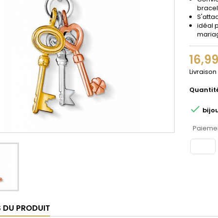
bracel
S'atta
idéal 
maria
16,9
Livraison
Quantit

bijo
Paiemen
S DU PRODUIT