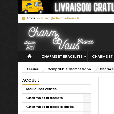
M
C
C
Email:
contact@charmetvous.fr
add_circle_outline
Vo
No
d'e
CHARMS ET BRACELETS
CHARMS ET 
Accueil
Compatible Thomas Sabo
Charm co
ACCUEIL
Meilleures ventes
Charms et bracelets
Charms et bracelets dorés