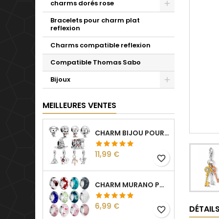
charms dorés rose
Bracelets pour charm plat
reflexion
Charms compatible reflexion
Compatible Thomas Sabo
Bijoux
MEILLEURES VENTES
CHARM BIJOU POUR BRACELET COLLECTION HARRY
Prix
11,99 €
favorite_border
CHARM MURANO POUR BRACELET SÉPARATEUR FLEUR COEUR TRANSPARENT
Prix
6,99 €
DÉTAIL
favorite_border