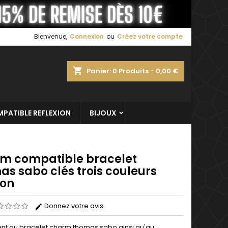
×
×
×
Bienvenue,
Connexion
ou
Créez votre compte
shopping_cart
Panier:
0
Produits - 0,00 €
n
s
PATIBLE REFLEXION
BIJOUX
m compatible bracelet
as sabo clés trois couleurs
on
Donnez votre avis
nt au bracelet charm thomas sabo ainsi qu'au