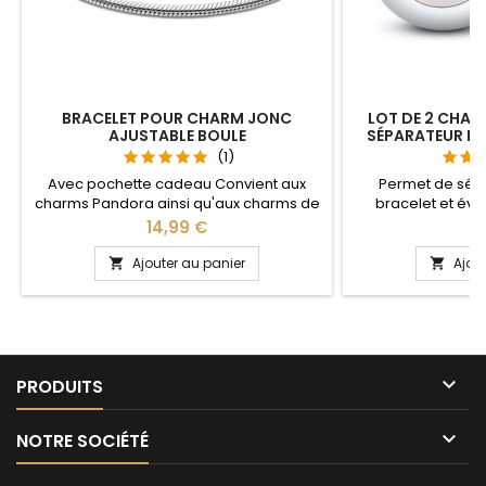
BRACELET POUR CHARM JONC
LOT DE 2 CHAR
AJUSTABLE BOULE
SÉPARATEUR B
(1)
Avec pochette cadeau Convient aux
Permet de sép
charms Pandora ainsi qu'aux charms de
bracelet et évit
notre site idéal pour : Noël, Saint Valentin,
Compatible avec l
Prix
Pr
14,99 €
1
anniversaire, anniversaire de mariage La
Gnoce et les bra
partie ajustable se détache d'un coté
site idéal pour :
Ajouter au panier
Ajou


pour passer les charms par simple
anniversaire, an
pression sur le bouton Ajustable pour
tous les poignets enfant adulte

PRODUITS

NOTRE SOCIÉTÉ