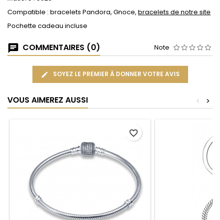
Compatible : bracelets Pandora, Gnoce,
bracelets de notre site
Pochette cadeau incluse
COMMENTAIRES (0)
Note
SOYEZ LE PREMIER À DONNER VOTRE AVIS
VOUS AIMEREZ AUSSI
<
>
favorite_border