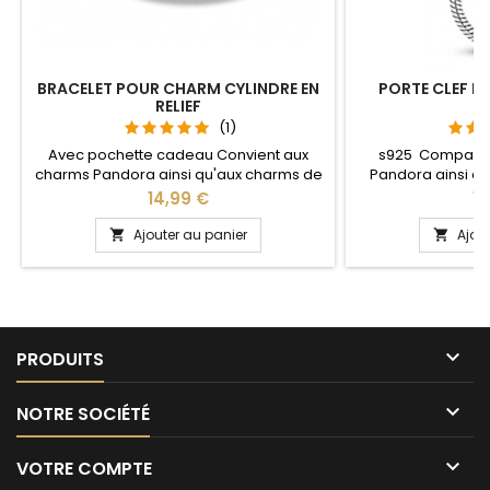
BRACELET POUR CHARM CYLINDRE EN
PORTE CLEF P
RELIEF
S
(1)
Avec pochette cadeau Convient aux
s925 Compatib
charms Pandora ainsi qu'aux charms de
Pandora ainsi q
notre site idéal pour : Noël, Saint Valentin,
notre site idéal pou
Prix
Pr
14,99 €
13
anniversaire, anniversaire de mariage
anniversaire, an
Plusieurs tailles disponible : 17, 18, 19, 20, 21
L'ouverture pour 
Ajouter au panier
Ajou


cm Pour la dimensions nous conseillons
niveau 
2cm en plus par rapport à la
circonférence de votre poignet

PRODUITS

NOTRE SOCIÉTÉ

VOTRE COMPTE