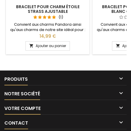
BRACELET POUR CHARM ÉTOILE
BRACELET PO
STRASS AJUSTABLE
BLANC CY
(1)
Convient aux charms Pandora ainsi
Convient aux c
qu'aux charms de notre site idéal pour :
qu'aux charms de n
Noël, Saint Valentin, anniversaire,
Noël, Saint Val
Prix
Pr
14,99 €
7
anniversaire de mariage La partie
anniversaire de ma
ajustable se détache d'un coté pour
disponible : 17
Ajouter au panier
Ajou


passer les charms par simple pression
sur le bouton Ajustable pour tous les
poignets enfant adulte

PRODUITS

NOTRE SOCIÉTÉ

VOTRE COMPTE

CONTACT