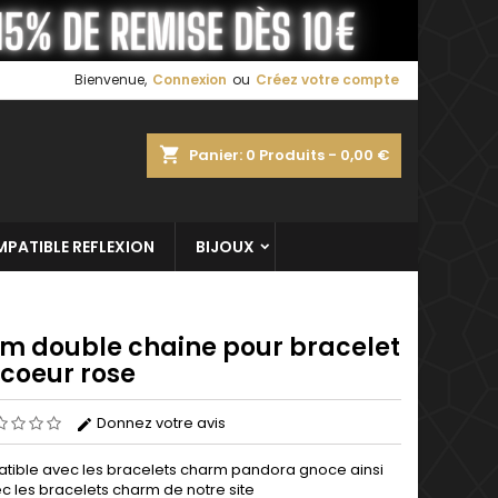
×
×
×
Bienvenue,
Connexion
ou
Créez votre compte
shopping_cart
Panier:
0
Produits - 0,00 €
n
s
PATIBLE REFLEXION
BIJOUX
m double chaine pour bracelet
 coeur rose
Donnez votre avis
ible avec les bracelets
charm
pandora gnoce ainsi
c les bracelets charm de notre site