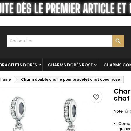
es listes
réer une liste d'envies
onnexion
Créer une nouvelle liste
us devez être connecté pour ajouter des produits à votre liste
m de la liste d'envies
nvies.

Annuler
Connexio
Annuler
Créer une liste d'envie
BRACELETS DORÉS
CHARMS DORÉS ROSE
CHARMS COM
chaine
Charm double chaine pour bracelet chat coeur rose
Char
favorite_border
chat
Note
Compat
qu'ave