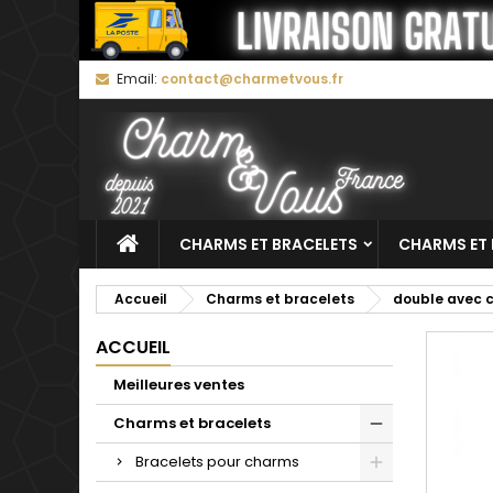
M
C
C
Email:
contact@charmetvous.fr
add_circle_outline
Vo
No
d'e
CHARMS ET BRACELETS
CHARMS ET 
Accueil
Charms et bracelets
double avec 
ACCUEIL
Meilleures ventes
Charms et bracelets
Bracelets pour charms