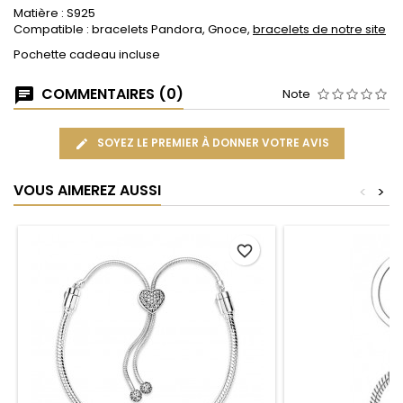
Matière : S925
Compatible : bracelets Pandora, Gnoce,
bracelets de notre site
Pochette cadeau incluse
COMMENTAIRES (0)
Note
SOYEZ LE PREMIER À DONNER VOTRE AVIS
VOUS AIMEREZ AUSSI
<
>
favorite_border