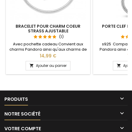
BRACELET POUR CHARM COEUR
PORTE CLEF P
STRASS AJUSTABLE
S
(1)
Avec pochette cadeau Convient aux
s925 Compatib
charms Pandora ainsi qu'aux charms de
Pandora ainsi q
notre site idéal pour : Noël, Saint Valentin,
notre site idéal pou
Prix
Pr
14,99 €
13
anniversaire, anniversaire de mariage La
anniversaire, an
partie ajustable se détache d'un coté
L'ouverture pour 
Ajouter au panier
Ajou


pour passer les charms par simple
niveau 
pression sur le bouton Ajustable pour
tous les poignets enfant adulte

PRODUITS

NOTRE SOCIÉTÉ

VOTRE COMPTE