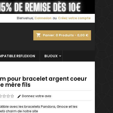
×
×
×
Bienvenue,
Connexion
ou
Créez votre compte
shopping_cart
Panier:
0
Produits - 0,00 €
n
s
PATIBLE REFLEXION
BIJOUX
m pour bracelet argent coeur
e mère fils
Donnez votre avis
ible avec les bracelets Pandora, Gnoce et les
ets charm de notre site