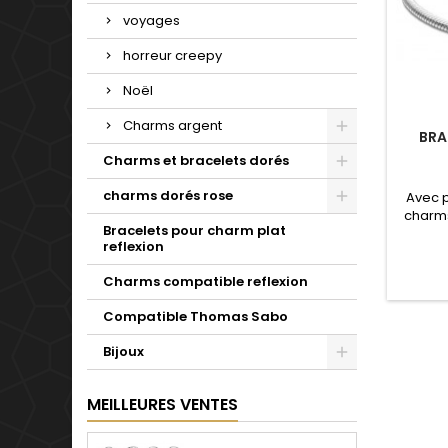
voyages
horreur creepy
Noël
Charms argent
BRA
Charms et bracelets dorés
charms dorés rose
Avec 
charms
Bracelets pour charm plat
de not
reflexion
Valenti
mariage
Charms compatible reflexion
d'un c
simple 
Compatible Thomas Sabo
pour t
Bijoux
MEILLEURES VENTES