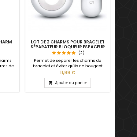
CHARM
LOT DE 2 CHARMS POUR BRACELET
SÉPARATEUR BLOQUEUR ESPACEUR
(2)
charms
Permet de séparer les charms du
arms de
bracelet et éviter qu'ils ne bougent
Saint
Compatible avec les bracelets
Prix
11,99 €
saire de
Pandora, Gnoce et les bracelets charm
 charms
de notre site idéal pour : Noël, Saint
Ajouter au panier

ule
Valentin, anniversaire, anniversaire de
mariage