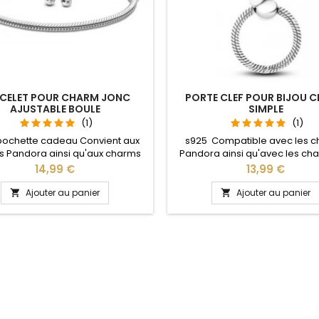
CELET POUR CHARM JONC
PORTE CLEF POUR BIJOU 
AJUSTABLE BOULE
SIMPLE
(1)
(1)
pochette cadeau Convient aux
s925 Compatible avec les 
 Pandora ainsi qu'aux charms
Pandora ainsi qu'avec les ch
re site idéal pour : Noël, Saint
notre site idéal pour : Noël, 
Prix
Prix
14,99 €
13,99 €
n, anniversaire, anniversaire de
Valentin, anniversaire, anniver
 La partie ajustable se détache
mariage L'ouverture pour les
Ajouter au panier
Ajouter au panier


oté pour passer les charms par
se fait au niveau de la bo
pression sur le bouton Ajustable
ous les poignets enfant adulte