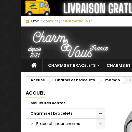
M
C
C
Email:
contact@charmetvous.fr
add_circle_outline
Vo
No
d'e
CHARMS ET BRACELETS
CHARMS ET 
Accueil
Charms et bracelets
maman
ACCUEIL
Meilleures ventes
Charms et bracelets
Bracelets pour charms