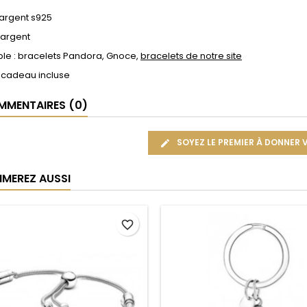
 argent s925
 argent
le : bracelets Pandora, Gnoce,
bracelets de notre site
 cadeau incluse
MENTAIRES (0)
SOYEZ LE PREMIER À DONNER 
IMEREZ AUSSI
favorite_border