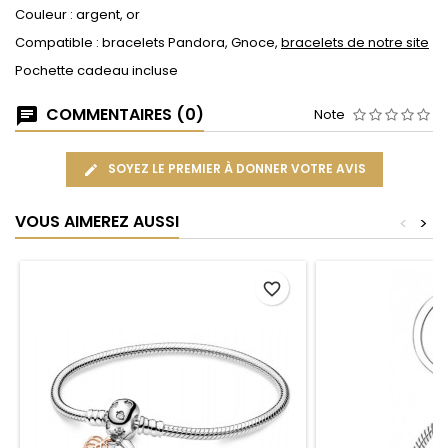
Couleur : argent, or
Compatible : bracelets Pandora, Gnoce,
bracelets de notre site
Pochette cadeau incluse
COMMENTAIRES (0)
Note
SOYEZ LE PREMIER À DONNER VOTRE AVIS
VOUS AIMEREZ AUSSI
<
>
favorite_border