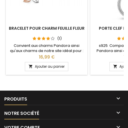
BRACELET POUR CHARM FEUILLE FLEUR
PORTE CLEF P
S
(1)
Convient aux charms Pandora ainsi
s925 Compatib
qu'aux charms de notre site idéal pour :
Pandora ainsi q
Noël, Saint Valentin, anniversaire,
notre site idéal pou
Prix
Pr
16,99 €
13
anniversaire de mariage Pour la
anniversaire, an
dimensions nous conseillons 2cm en
L'ouverture pour 
Ajouter au panier
Ajou


plus par rapport à la circonférence de
niveau 
votre poignet

PRODUITS

NOTRE SOCIÉTÉ

VOTRE COMPTE