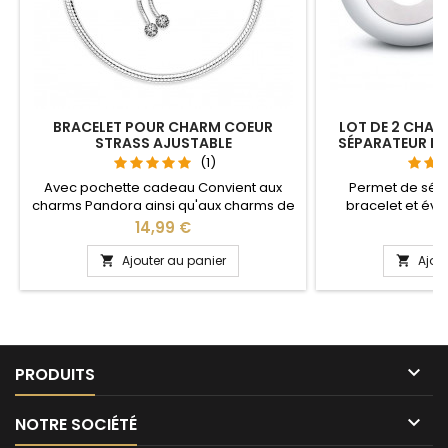
BRACELET POUR CHARM COEUR
LOT DE 2 CHAR
STRASS AJUSTABLE
SÉPARATEUR B
(1)
Avec pochette cadeau Convient aux
Permet de sép
charms Pandora ainsi qu'aux charms de
bracelet et évit
notre site idéal pour : Noël, Saint Valentin,
Compatible avec l
Prix
Pr
14,99 €
1
anniversaire, anniversaire de mariage La
Gnoce et les bra
partie ajustable se détache d'un coté
site idéal pour :
Ajouter au panier
Ajou


pour passer les charms par simple
anniversaire, an
pression sur le bouton Ajustable pour
tous les poignets enfant adulte

PRODUITS

NOTRE SOCIÉTÉ