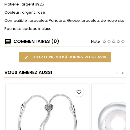
Matière : argent s925
Couleur : argent, rose
Compatible : bracelets Pandora, Gnoce,
bracelets de notre site
Pochette cadeau incluse
COMMENTAIRES (0)
Note
SOYEZ LE PREMIER À DONNER VOTRE AVIS
VOUS AIMEREZ AUSSI
<
>
favorite_border