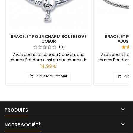
BRACELET POUR CHARM BOULE LOVE
BRACELET P
COEUR
AJUSTA
(0)
Avec pochette cadeau Convient aux
Avec pochette 
charms Pandora ainsi qu'aux charms de
charms Pandora a
notre site idéal pour : Noël, Saint Valentin,
notre site idéal pou
Prix
Pri
14,99 €
14
anniversaire, anniversaire de mariage
anniversaire, anni
Plusieurs tailles disponible : 17, 18, 19, 20, 21
partie ajustable
Ajouter au panier
Ajou


cm Pour la dimensions nous conseillons
pour passer le
2cm en plus par rapport à la
pression sur le 
circonférence de votre poignet
tous les poig

PRODUITS

NOTRE SOCIÉTÉ