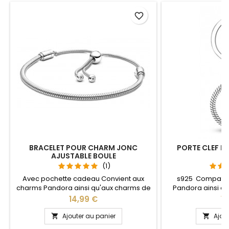
favorite_border
BRACELET POUR CHARM JONC
PORTE CLEF P
AJUSTABLE BOULE
S
(1)
Avec pochette cadeau Convient aux
s925 Compatib
charms Pandora ainsi qu'aux charms de
Pandora ainsi q
notre site idéal pour : Noël, Saint Valentin,
notre site idéal pou
Prix
Pr
14,99 €
13
anniversaire, anniversaire de mariage La
anniversaire, an
partie ajustable se détache d'un coté
L'ouverture pour 
Ajouter au panier
Ajou


pour passer les charms par simple
niveau 