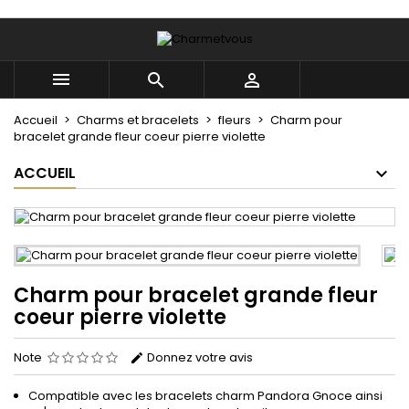
×
×
×
Mes listes
((title))
Connexion



Vous devez être connecté pour ajouter des produits
((label))
à votre liste d'envies.
add_circle_outline
Créer une nouvelle liste
Accueil
Charms et bracelets
fleurs
Charm pour
bracelet grande fleur coeur pierre violette
((cancelText))
((loginText))
ACCUEIL
((cancelText))
((createText))
Charm pour bracelet grande fleur
coeur pierre violette
Note
Donnez votre avis
Compatible avec les bracelets charm Pandora Gnoce ainsi