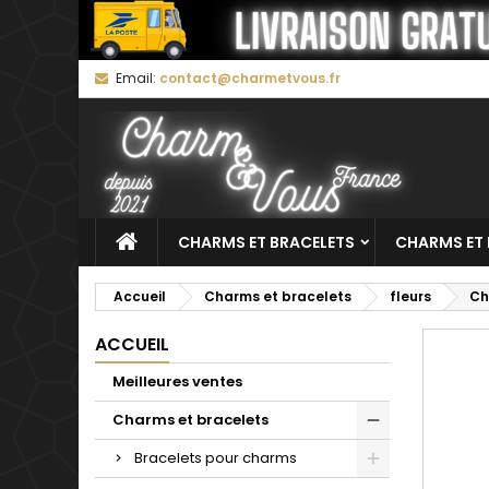
M
C
C
Email:
contact@charmetvous.fr
add_circle_outline
Vo
No
d'e
CHARMS ET BRACELETS
CHARMS ET 
Accueil
Charms et bracelets
fleurs
Ch
ACCUEIL
Meilleures ventes
Charms et bracelets
Bracelets pour charms