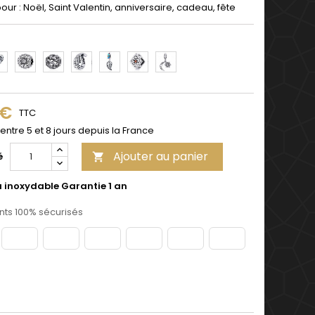
pour : Noël, Saint Valentin, anniversaire, cadeau, fête
3
4
5
6
7
8
 €
TTC
 entre 5 et 8 jours depuis la France
Ajouter au panier
é

u inoxydable Garantie 1 an
ts 100% sécurisés