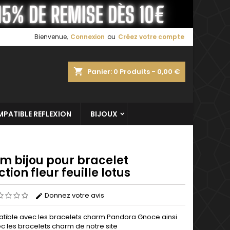
×
×
×
Bienvenue,
Connexion
ou
Créez votre compte
shopping_cart
Panier:
0
Produits - 0,00 €
n
s
PATIBLE REFLEXION
BIJOUX
m bijou pour bracelet
ction fleur feuille lotus
Donnez votre avis
ible avec les bracelets
charm
Pandora Gnoce
ainsi
c les bracelets charm de notre site