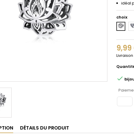
idéal 
choix
2
1
9,99
Livraison
Quantit

bijo
Paiemen
PTION
DÉTAILS DU PRODUIT