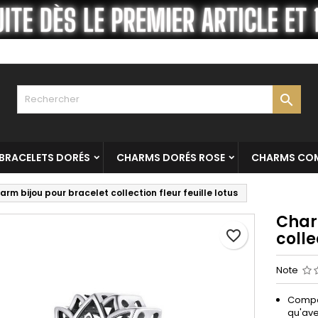
es listes
réer une liste d'envies
onnexion
Créer une nouvelle liste
us devez être connecté pour ajouter des produits à votre liste
m de la liste d'envies
nvies.

Annuler
Connexio
Annuler
Créer une liste d'envie
BRACELETS DORÉS
CHARMS DORÉS ROSE
CHARMS COM
arm bijou pour bracelet collection fleur feuille lotus
Char
favorite_border
colle
Note
Compat
qu'ave