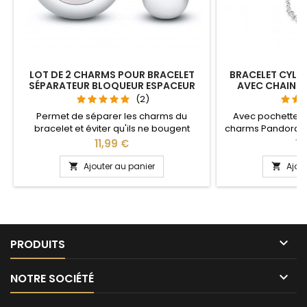
LOT DE 2 CHARMS POUR BRACELET
BRACELET CYLIN
SÉPARATEUR BLOQUEUR ESPACEUR
AVEC CHAINE 
C
(2)
Permet de séparer les charms du
Avec pochette 
bracelet et éviter qu'ils ne bougent
charms Pandora a
Compatible avec les bracelets Pandora,
notre site idéal pou
Prix
Pri
11,99 €
14
Gnoce et les bracelets charm de notre
anniversaire, an
site idéal pour : Noël, Saint Valentin,
Plusieurs tailles disp
Ajouter au panier
Ajou


anniversaire, anniversaire de mariage
cm Pour la dimens
2cm en plus 
circonférence

PRODUITS

NOTRE SOCIÉTÉ