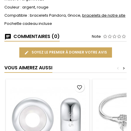
Couleur : argent, rouge
Compatible : bracelets Pandora, Gnoce,
bracelets de notre site
Pochette cadeau incluse
COMMENTAIRES (0)
Note
SOYEZ LE PREMIER À DONNER VOTRE AVIS
VOUS AIMEREZ AUSSI
<
>
favorite_border