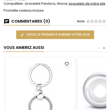
Compatible : bracelets Pandora, Gnoce,
bracelets de notre site
Pochette cadeau incluse
COMMENTAIRES (0)
Note
SOYEZ LE PREMIER À DONNER VOTRE AVIS
VOUS AIMEREZ AUSSI
<
>
favorite_border