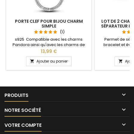
PORTE CLEF POUR BIJOU CHARM
LOT DE 2 CHAR
SIMPLE
SÉPARATEUR B
(1)
s925 Compatible avec les charms
Permet de sép
Pandora ainsi qu'avec les charms de
bracelet et évit
notre site idéal pour : Noël, Saint Valentin,
Compatible avec l
Prix
Pr
13,99 €
1
anniversaire, anniversaire de mariage
Gnoce et les bra
L'ouverture pour les charms se fait au
site idéal pour :
Ajouter au panier
Ajou


niveau de la boule
anniversaire, an

PRODUITS

NOTRE SOCIÉTÉ

VOTRE COMPTE