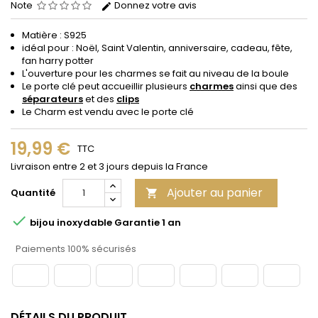
Note
Donnez votre avis
Matière :
S925
idéal pour : Noël, Saint Valentin, anniversaire, cadeau, fête,
fan harry potter
L'ouverture pour les charmes se fait au niveau de la boule
Le porte clé peut
accueillir
plusieurs
charmes
ainsi que des
séparateurs
et des
clips
Le Charm est vendu avec le porte clé
19,99 €
TTC
Livraison entre 2 et 3 jours depuis la France
Ajouter au panier
Quantité


bijou inoxydable Garantie 1 an
Paiements 100% sécurisés
DÉTAILS DU PRODUIT