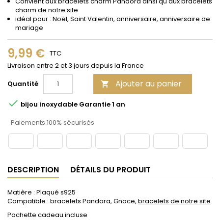
Convient aux bracelets
charm
Pandora
ainsi qu'aux bracelets
charm de notre site
idéal pour : Noël, Saint Valentin, anniversaire, anniversaire de
mariage
9,99 €
TTC
Livraison entre 2 et 3 jours depuis la France
Ajouter au panier
Quantité


bijou inoxydable Garantie 1 an
Paiements 100% sécurisés
DESCRIPTION
DÉTAILS DU PRODUIT
Matière : Plaqué s925
Compatible : bracelets Pandora, Gnoce,
bracelets de notre site
Pochette cadeau incluse