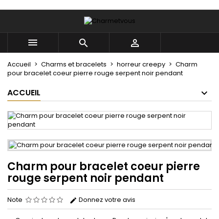
×
×
×
Mes listes
((title))
Connexion



Vous devez être connecté pour ajouter des produits
((label))
à votre liste d'envies.
add_circle_outline
Créer une nouvelle liste
Accueil
Charms et bracelets
horreur creepy
Charm
pour bracelet coeur pierre rouge serpent noir pendant
((cancelText))
((loginText))
ACCUEIL
((cancelText))
((createText))
Charm pour bracelet coeur pierre
rouge serpent noir pendant
Note
Donnez votre avis