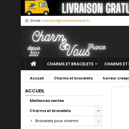
M
C
C
Email:
contact@charmetvous.fr
add_circle_outline
Vo
No
d'e
CHARMS ET BRACELETS
CHARMS ET 
Accueil
Charms et bracelets
horreur creep
ACCUEIL
Meilleures ventes
Charms et bracelets
Bracelets pour charms