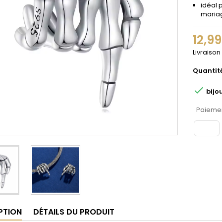
idéal 
maria
12,9
Livraison
Quantit

bijo
Paiemen
PTION
DÉTAILS DU PRODUIT