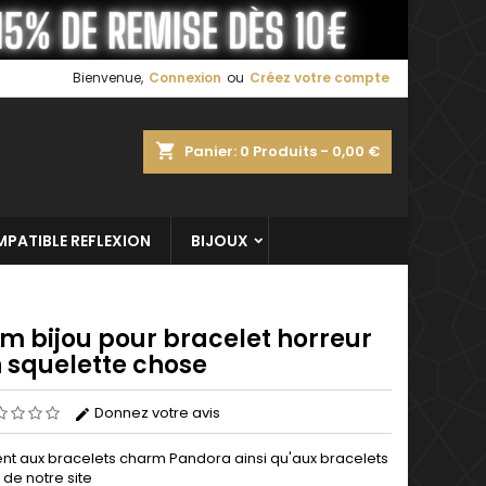
×
×
×
Bienvenue,
Connexion
ou
Créez votre compte
shopping_cart
Panier:
0
Produits - 0,00 €
n
s
PATIBLE REFLEXION
BIJOUX
m bijou pour bracelet horreur
 squelette chose
Donnez votre avis
nt aux bracelets
charm
Pandora
ainsi qu'aux bracelets
de notre site