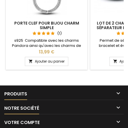
PORTE CLEF POUR BIJOU CHARM
LOT DE 2 CHAR
SIMPLE
SÉPARATEUR B
(1)
s925 Compatible avec les charms
Permet de sép
Pandora ainsi qu'avec les charms de
bracelet et évit
notre site idéal pour : Noël, Saint Valentin,
Compatible avec l
Prix
Pr
13,99 €
1
anniversaire, anniversaire de mariage
Gnoce et les bra
L'ouverture pour les charms se fait au
site idéal pour :
Ajouter au panier
Ajou


niveau de la boule
anniversaire, an

PRODUITS

NOTRE SOCIÉTÉ

VOTRE COMPTE