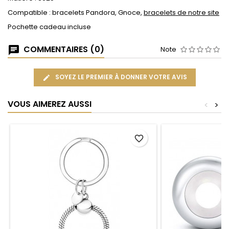
Compatible : bracelets Pandora, Gnoce,
bracelets de notre site
Pochette cadeau incluse
COMMENTAIRES (0)
Note
SOYEZ LE PREMIER À DONNER VOTRE AVIS
VOUS AIMEREZ AUSSI
<
>
favorite_border