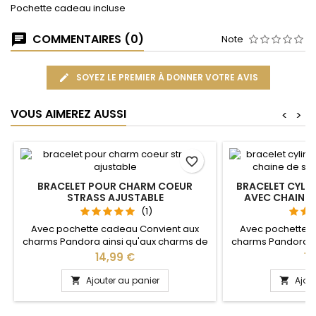
Pochette cadeau incluse
COMMENTAIRES (0)
Note
SOYEZ LE PREMIER À DONNER VOTRE AVIS
VOUS AIMEREZ AUSSI
<
>
favorite_border
BRACELET POUR CHARM COEUR
BRACELET CYLIN
STRASS AJUSTABLE
AVEC CHAINE 
C
(1)
Avec pochette cadeau Convient aux
Avec pochette 
charms Pandora ainsi qu'aux charms de
charms Pandora a
notre site idéal pour : Noël, Saint Valentin,
notre site idéal pou
Prix
Pri
14,99 €
14
anniversaire, anniversaire de mariage La
anniversaire, an
partie ajustable se détache d'un coté
Plusieurs tailles disp
Ajouter au panier
Ajou


pour passer les charms par simple
cm Pour la dimens
pression sur le bouton Ajustable pour
2cm en plus 