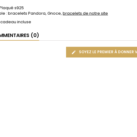
 Plaqué s925
le : bracelets Pandora, Gnoce,
bracelets de notre site
 cadeau incluse
MENTAIRES (0)
SOYEZ LE PREMIER À DONNER 