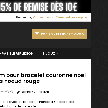
×
×
×
Bienvenue,
Connexion
ou
Créez votre compte
shopping_cart
Panier:
0
Produits - 0,00 €
n
s
PATIBLE REFLEXION
BIJOUX
m pour bracelet couronne noel
ss noeud rouge
Donnez votre avis
ible avec les bracelets Pandora, Gnoce et les
ets charm de notre site