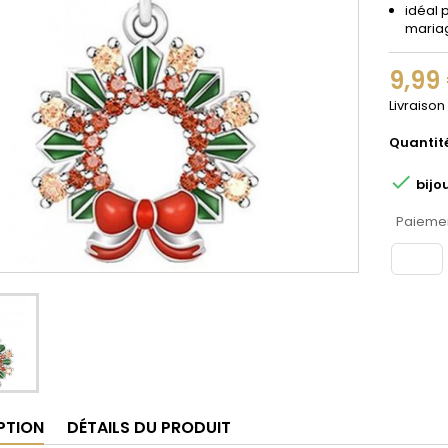
idéal 
maria
9,99
Livraison
Quantit

bijo
Paiemen
PTION
DÉTAILS DU PRODUIT