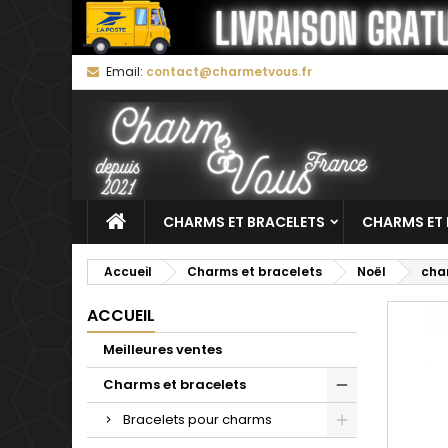
M
C
C
Email:
contact@charmetvous.fr
add_circle_outline
Vo
No
d'e
CHARMS ET BRACELETS
CHARMS ET 
Accueil
Charms et bracelets
Noël
cha
ACCUEIL
Meilleures ventes
Charms et bracelets
Bracelets pour charms