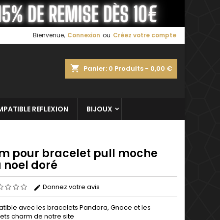
×
×
×
Bienvenue,
Connexion
ou
Créez votre compte
shopping_cart
Panier:
0
Produits - 0,00 €
n
s
PATIBLE REFLEXION
BIJOUX
m pour bracelet pull moche
 noel doré
Donnez votre avis
ible avec les bracelets Pandora, Gnoce et les
ets charm de notre site