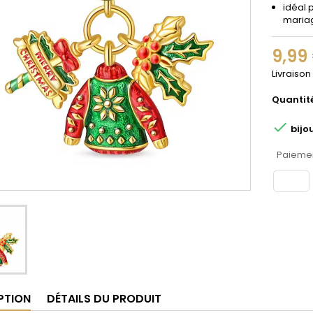
idéal 
maria
9,99
Livraison
Quantit

bijo
Paiemen
PTION
DÉTAILS DU PRODUIT