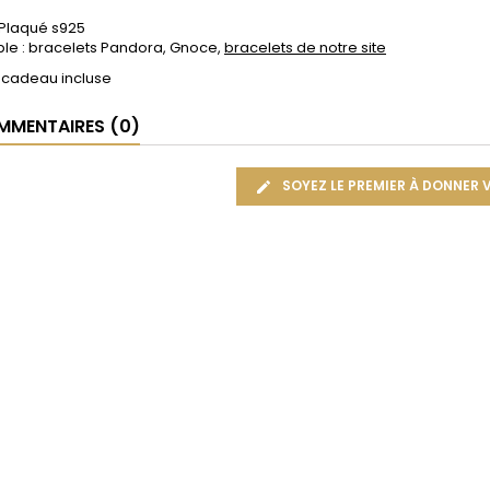
 Plaqué s925
le : bracelets Pandora, Gnoce,
bracelets de notre site
 cadeau incluse
MENTAIRES (0)
SOYEZ LE PREMIER À DONNER 