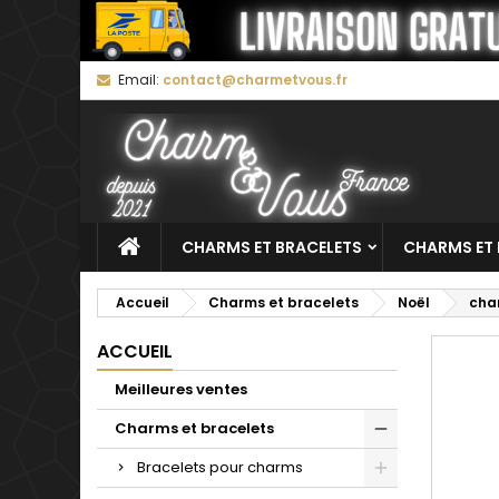
M
C
C
Email:
contact@charmetvous.fr
add_circle_outline
Vo
No
d'e
CHARMS ET BRACELETS
CHARMS ET 
Accueil
Charms et bracelets
Noël
cha
ACCUEIL
Meilleures ventes
Charms et bracelets
Bracelets pour charms