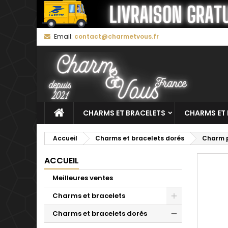
M
C
C
Email:
contact@charmetvous.fr
add_circle_outline
Vo
No
d'e
CHARMS ET BRACELETS
CHARMS ET 
Accueil
Charms et bracelets dorés
Charm p
ACCUEIL
Meilleures ventes
Charms et bracelets
Charms et bracelets dorés