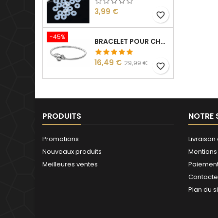
Prix
3,99 €
favorite_border
-45%
BRACELET POUR CHARM ARGENT HARRY VIF D'OR
Prix
Prix
16,49 €
29,99 €
favorite_border
de
base
PRODUITS
NOTRE 
Promotions
Livraison 
Nouveaux produits
Mentions
Meilleures ventes
Paiement
Contact
Plan du s