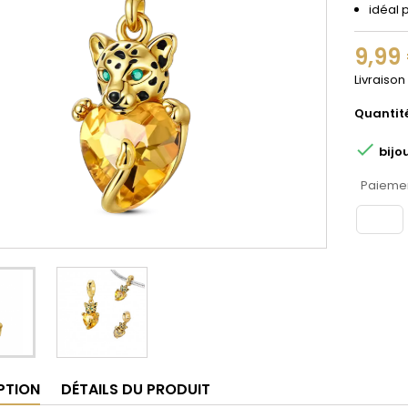
idéal 
9,99
Livraison
Quantit

bijo
Paiemen
PTION
DÉTAILS DU PRODUIT