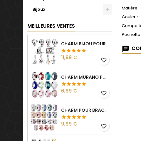
Matière :
Bijoux
Couleur 
MEILLEURES VENTES
Compatib
Pochette
CHARM BIJOU POUR BRACELET COLLECTION HARRY
COM
Prix
11,99 €
favorite_border
CHARM MURANO POUR BRACELET SÉPARATEUR FLEUR COEUR TRANSPARENT
Prix
6,99 €
favorite_border
CHARM POUR BRACELET COLLECTION CLIP STRASS SÉPARATEUR ESPACEUR
Prix
9,99 €
favorite_border