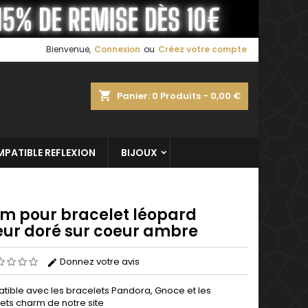
×
×
×
Bienvenue,
Connexion
ou
Créez votre compte
shopping_cart
Panier:
0
Produits - 0,00 €
n
s
PATIBLE REFLEXION
BIJOUX
m pour bracelet léopard
eur doré sur coeur ambre
Donnez votre avis
ible avec les bracelets Pandora, Gnoce et les
ets charm de notre site