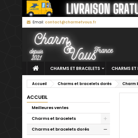
M
C
C
Email:
contact@charmetvous.fr
add_circle_outline
Vo
No
d'e
CHARMS ET BRACELETS
CHARMS ET 
Accueil
Charms et bracelets dorés
Charm b
ACCUEIL
Meilleures ventes
Charms et bracelets
Charms et bracelets dorés