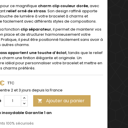
 pour ce magnifique
charm clip couleur dorée
, avec
ant
relief orné de strass
. Son design raffiné apporte
 touche de lumière à votre bracelet à charms et
e facilement avec différents styles de compositions.
sa fonction
clip séparateur
, il permet de maintenir vos
n place et de structurer harmonieusement votre
 Pratique, il peut être positionné facilement sans avoir à
es autres charms.
rass apportent une touche d’éclat
, tandis que le relief
charm une finition élégante et originale. Un
re idéal pour personnaliser votre bracelet et mettre en
os charms préférés.
 €
TTC
 entre 2 et 3 jours depuis la France
Ajouter au panier
é

u inoxydable Garantie 1 an
ts 100% sécurisés