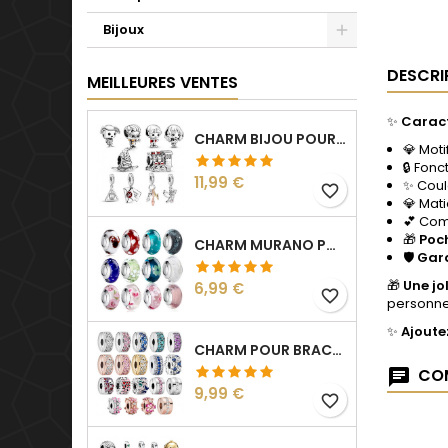
Bijoux
DESCRI
MEILLEURES VENTES
✨
Caract
CHARM BIJOU POUR BRACELET COLLECTION HARRY
💎 Moti
🔒 Fonc
Prix
11,99 €
✨ Coul
favorite_border
💎 Mati
💕 Com
🎁
Poc
CHARM MURANO POUR BRACELET SÉPARATEUR FLEUR COEUR TRANSPARENT
🛡️
Gara
🎁
Une jo
Prix
6,99 €
favorite_border
personne
✨
Ajoute
CHARM POUR BRACELET COLLECTION CLIP STRASS SÉPARATEUR ESPACEUR
COM
Prix
9,99 €
favorite_border