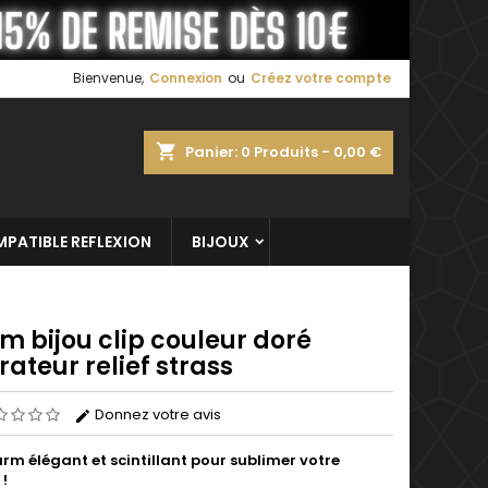
×
×
×
Bienvenue,
Connexion
ou
Créez votre compte
shopping_cart
Panier:
0
Produits - 0,00 €
n
s
PATIBLE REFLEXION
BIJOUX
m bijou clip couleur doré
ateur relief strass
Donnez votre avis
rm élégant et scintillant pour sublimer votre
 !