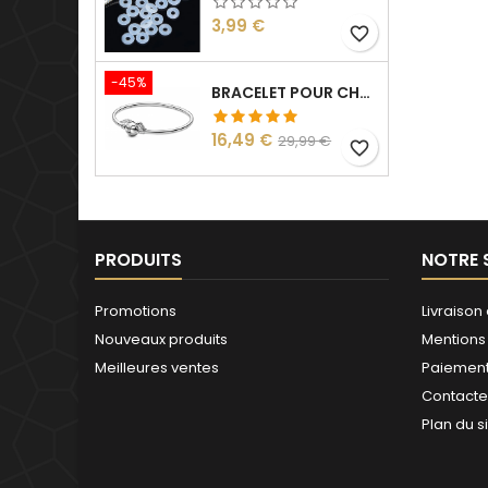
Prix
3,99 €
favorite_border
-45%
BRACELET POUR CHARM ARGENT HARRY VIF D'OR
Prix
Prix
16,49 €
29,99 €
favorite_border
de
base
PRODUITS
NOTRE 
Promotions
Livraison 
Nouveaux produits
Mentions
Meilleures ventes
Paiement
Contact
Plan du s