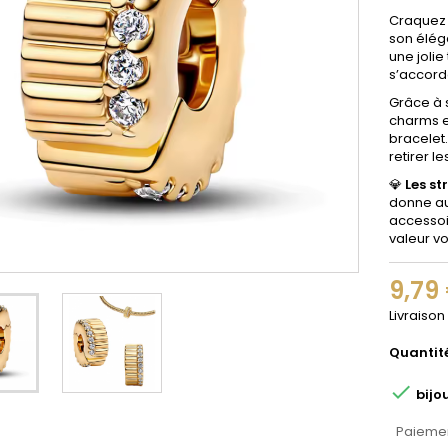
Craquez
son élég
une jolie
s’accord
Grâce à 
charms e
bracelet.
retirer l
💎
Les st
donne au 
accessoi
valeur v
9,79
Livraison
Quantit

bijo
Paiemen