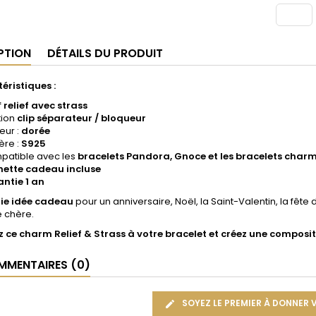
PTION
DÉTAILS DU PRODUIT
éristiques :
f
relief avec strass
tion
clip séparateur / bloqueur
eur :
dorée
ère :
S925
patible avec les
bracelets Pandora, Gnoce et les bracelets charm
hette cadeau incluse
ntie 1 an
lie idée cadeau
pour un anniversaire, Noël, la Saint-Valentin, la fête
 chère.
z ce charm Relief & Strass à votre bracelet et créez une composit
MENTAIRES (0)
SOYEZ LE PREMIER À DONNER 