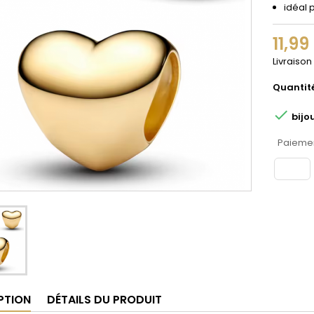
idéal 
11,99
Livraison
Quantit

bijo
Paiemen
PTION
DÉTAILS DU PRODUIT