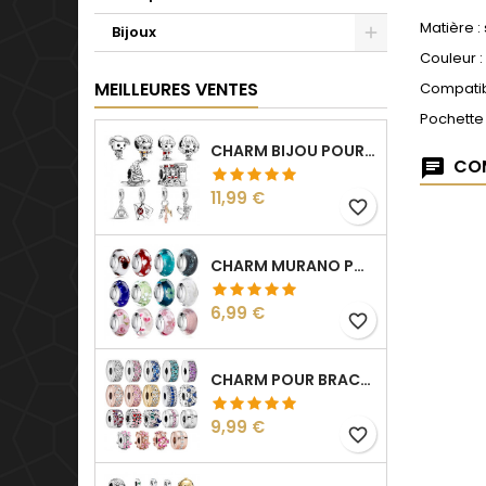
Matière :
Bijoux
Couleur 
MEILLEURES VENTES
Compatib
Pochette
CHARM BIJOU POUR BRACELET COLLECTION HARRY
COM
Prix
11,99 €
favorite_border
CHARM MURANO POUR BRACELET SÉPARATEUR FLEUR COEUR TRANSPARENT
Prix
6,99 €
favorite_border
CHARM POUR BRACELET COLLECTION CLIP STRASS SÉPARATEUR ESPACEUR
Prix
9,99 €
favorite_border