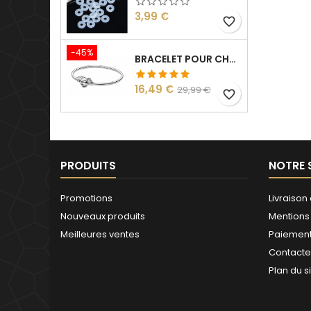
Prix
3,99 €
favorite_border
-45%
BRACELET POUR CHARM ARGENT HARRY VIF D'OR
Prix
Prix
16,49 €
29,99 €
favorite_border
de
base
PRODUITS
NOTRE 
Promotions
Livraison 
Nouveaux produits
Mentions
Meilleures ventes
Paiement
Contact
Plan du s