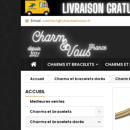
M
C
C
Email:
contact@charmetvous.fr
add_circle_outline
Vo
No
d'e
CHARMS ET BRACELETS
CHARMS ET 
Accueil
Charms et bracelets dorés
Charm b
ACCUEIL
Meilleures ventes
Charms et bracelets
Charms et bracelets dorés