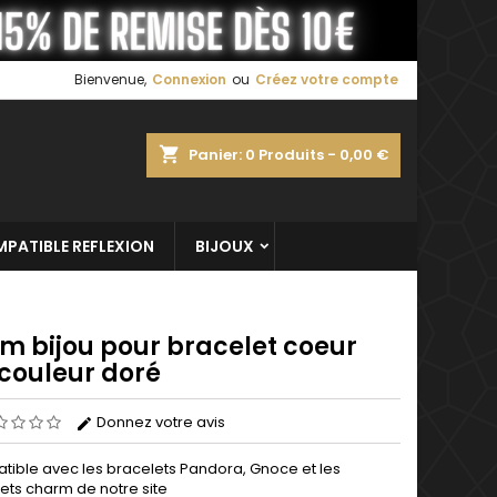
×
×
×
Bienvenue,
Connexion
ou
Créez votre compte
shopping_cart
Panier:
0
Produits - 0,00 €
n
s
PATIBLE REFLEXION
BIJOUX
m bijou pour bracelet coeur
 couleur doré
Donnez votre avis
ible avec les bracelets Pandora, Gnoce et les
ets charm de notre site