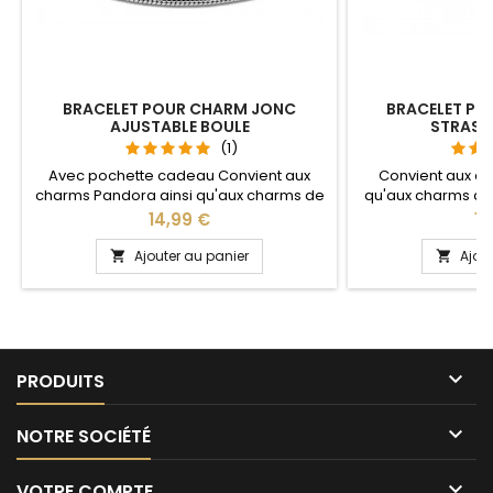
BRACELET POUR CHARM JONC
BRACELET PO
AJUSTABLE BOULE
STRASS
(1)
Avec pochette cadeau Convient aux
Convient aux c
charms Pandora ainsi qu'aux charms de
qu'aux charms de n
notre site idéal pour : Noël, Saint Valentin,
Noël, Saint Val
Prix
Pri
14,99 €
14
anniversaire, anniversaire de mariage La
anniversaire d
partie ajustable se détache d'un coté
ajustable se dé
Ajouter au panier
Ajou


pour passer les charms par simple
passer les charm
pression sur le bouton Ajustable pour
sur le bouton Aj
tous les poignets enfant adulte
poignets 

PRODUITS

NOTRE SOCIÉTÉ

VOTRE COMPTE