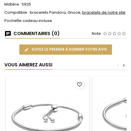
Matière : S925
Compatible : bracelets Pandora, Gnoce,
bracelets de notre site
Pochette cadeau incluse
COMMENTAIRES (0)
Note
SOYEZ LE PREMIER À DONNER VOTRE AVIS
VOUS AIMEREZ AUSSI
<
>
favorite_border