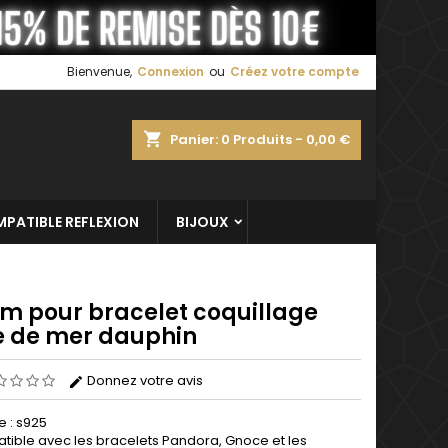
×
×
×
Bienvenue,
Connexion
ou
Créez votre compte
shopping_cart
Panier:
0
Produits - 0,00 €
n
s
PATIBLE REFLEXION
BIJOUX
m pour bracelet coquillage
le de mer dauphin
Donnez votre avis
e : s925
ible avec les bracelets Pandora, Gnoce et les