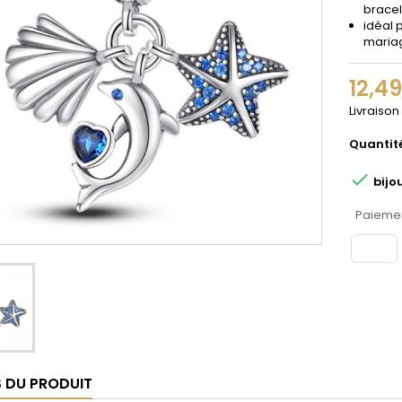
bracel
idéal 
maria
12,4
Livraison
Quantit

bijo
Paiemen
S DU PRODUIT