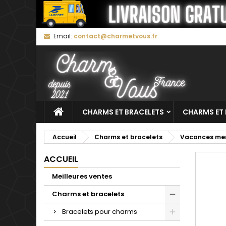
M
C
C
Email:
contact@charmetvous.fr
add_circle_outline
Vo
No
d'e
CHARMS ET BRACELETS
CHARMS ET 
Accueil
Charms et bracelets
Vacances me
ACCUEIL
Meilleures ventes
Charms et bracelets
Bracelets pour charms